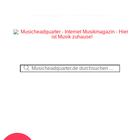
Musicheadquarter.de – Internet Musikmagazin
Ausblick
CDs
DVDs
Berichte
Fotos