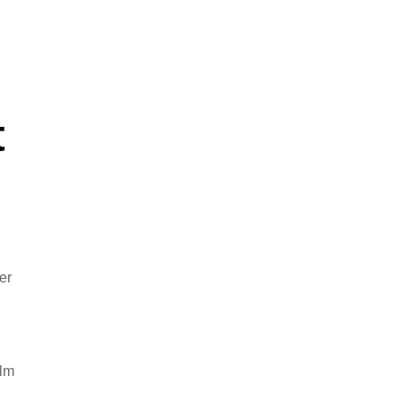
t
er
ilm