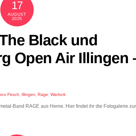
17
AUGUST
2025
The Black und
 Open Air Illingen 
oro Pesch
,
Illingen
,
Rage
,
Warlock
ermetal-Band RAGE aus Herne. Hier findet ihr die Fotogalerie z