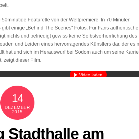
elt.
 50minütige Featurette von der Weltpremiere. In 70 Minuten
s gibt einige „Behind The Scenes“ Fotos. Für Fans authentische
gt nichts und befriedigt gewiss keine Selbstverherrlichung des
reuden und Leiden eines hervorragendes Künstlers dar, der es n
ft hat und sich im Herauswurf bei Sodom auch um seine Karrie
Mit dem Laden des Videos akzeptieren Sie die Datenschutzerkläru
 zeigt dieser Film.
Mehr erfahren
Video laden
YouTube immer entsperren
14
DEZEMBER
2015
g Stadthalle am