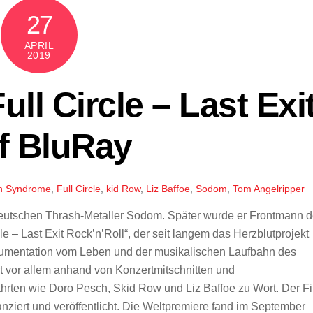
27
APRIL
2019
ll Circle – Last Exi
f BluRay
h Syndrome
,
Full Circle
,
kid Row
,
Liz Baffoe
,
Sodom
,
Tom Angelripper
 deutschen Thrash-Metaller Sodom. Später wurde er Frontmann d
 – Last Exit Rock’n’Roll“, der seit langem das Herzblutprojekt
dokumentation vom Leben und der musikalischen Laufbahn des
t vor allem anhand von Konzertmitschnitten und
ten wie Doro Pesch, Skid Row und Liz Baffoe zu Wort. Der F
iert und veröffentlicht. Die Weltpremiere fand im September