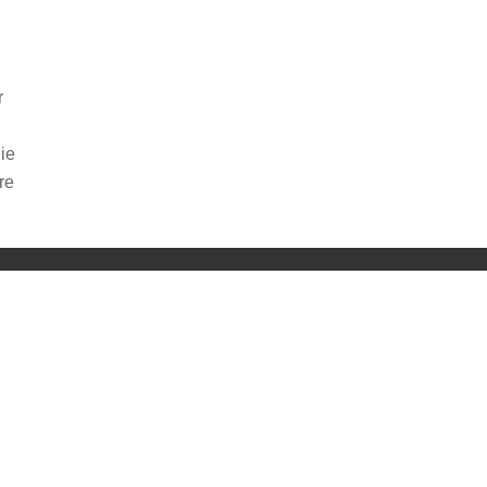
r
ie
re
ng von YouTube.