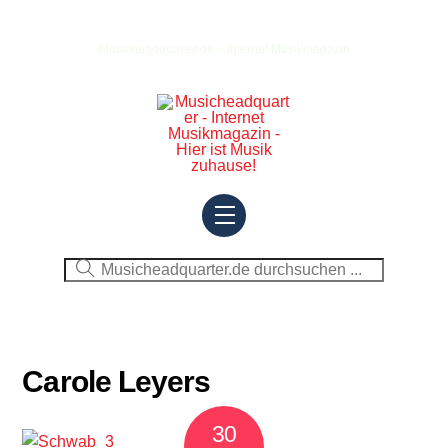
Skip
to
Musicheadquarter.de – Internet Musikmagazin
content
Menu
Carole Leyers
30