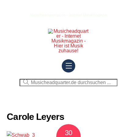
Skip
to
Musicheadquarter.de – Internet Musikmagazin
content
Menu
Carole Leyers
30