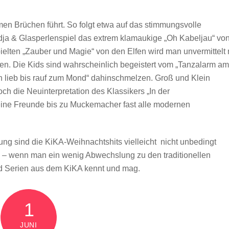
men Brüchen führt. So folgt etwa auf das stimmungsvolle
dja & Glasperlenspiel das extrem klamaukige „Oh Kabeljau“ vo
ielten „Zauber und Magie“ von den Elfen wird man unvermittelt 
en. Die Kids sind wahrscheinlich begeistert vom „Tanzalarm am
h lieb bis rauf zum Mond“ dahinschmelzen. Groß und Klein
h die Neuinterpretation des Klassikers „In der
Deine Freunde bis zu Muckemacher fast alle modernen
ung sind die KiKA-Weihnachtshits vielleicht nicht unbedingt
s – wenn man ein wenig Abwechslung zu den traditionellen
nd Serien aus dem KiKA kennt und mag.
1
JUNI