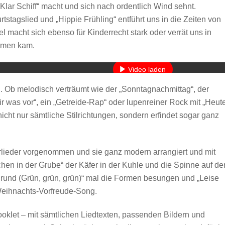
Klar Schiff“ macht und sich nach ordentlich Wind sehnt.
urtstagslied und „Hippie Frühling“ entführt uns in die Zeiten von
macht sich ebenso für Kinderrecht stark oder verrät uns in
Mit dem Laden des Videos akzeptieren Sie die Datenschutzerkläru
namen kam.
Mehr erfahren
Video laden
g. Ob melodisch verträumt wie der „Sonntagnachmittag“, der
YouTube immer entsperren
r was vor“, ein „Getreide-Rap“ oder lupenreiner Rock mit „Heut
cht nur sämtliche Stilrichtungen, sondern erfindet sogar ganz
derlieder vorgenommen und sie ganz modern arrangiert und mit
en in der Grube“ der Käfer in der Kuhle und die Spinne auf d
 rund (Grün, grün, grün)“ mal die Formen besungen und „Leise
Weihnachts-Vorfreude-Song.
ooklet – mit sämtlichen Liedtexten, passenden Bildern und