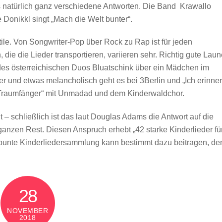
s natürlich ganz verschiedene Antworten. Die Band Krawallo
 Donikkl singt „Mach die Welt bunter“.
tile. Von Songwriter-Pop über Rock zu Rap ist für jeden
e die Lieder transportieren, variieren sehr. Richtig gute Laun
g des österreichischen Duos Bluatschink über ein Mädchen im
ster und etwas melancholisch geht es bei 3Berlin und „Ich erinner
 „Traumfänger“ mit Unmadad und dem Kinderwaldchor.
t – schließlich ist das laut Douglas Adams die Antwort auf die
zen Rest. Diesen Anspruch erhebt „42 starke Kinderlieder fü
e bunte Kinderliedersammlung kann bestimmt dazu beitragen, d
28
NOVEMBER
2018