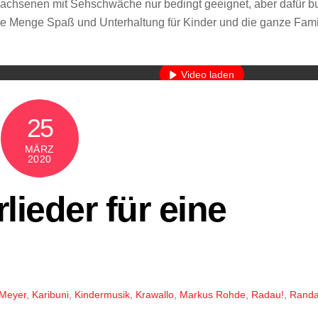
wachsenen mit Sehschwäche nur bedingt geeignet, aber dafür b
ede Menge Spaß und Unterhaltung für Kinder und die ganze Fami
Mit dem Laden des Videos akzeptieren Sie die Datenschutzerkläru
Mehr erfahren
Video laden
YouTube immer entsperren
25
MÄRZ
2020
lieder für eine
 Meyer
,
Karibuni
,
Kindermusik
,
Krawallo
,
Markus Rohde
,
Radau!
,
Randa