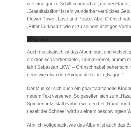
wie eine ganze Schiffsmannschaft, die bei Flaute „
„Gratutitalatilon“ ist ein wunderbar verrücktes Geb
Flower Power, Love and Peace. Aber Grünschnabel 
„Ritter Burkhardt“ wie er zu seinem richtigen Vor
Auch musikalisch ist das Album bunt und vielseiti
elektronisch verfremdete „Brummkreisel, brumm mi
fährt Sebastian LKW“ – Grünschnabel beherrscht ni
neue wie etwa den Hydraulik Rock in „Bagger“.
Der Musiker sich auch ein paar traditionelle Kin
neuem Text versehen. So gesellen sich zum „Häsch
Spinnennetz, statt Farben werden bei „Rund, rund
rieselt der Schnee“ wird zu einem beschwingten 
Ähnlich vollgepackt wie das Album ist auch das B