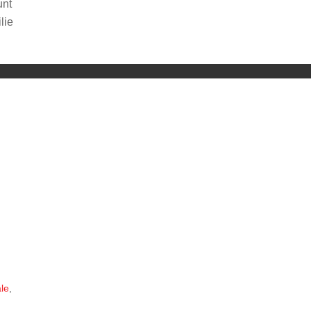
unt
lie
ng von YouTube.
le
,