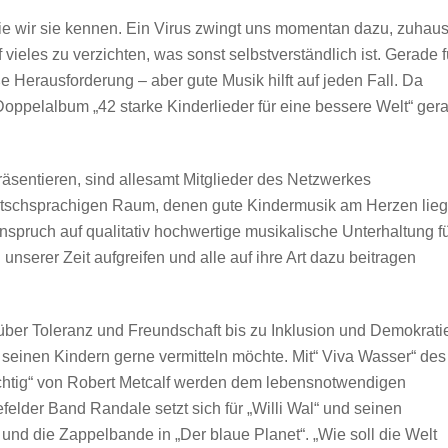
 wie wir sie kennen. Ein Virus zwingt uns momentan dazu, zuhau
vieles zu verzichten, was sonst selbstverständlich ist. Gerade f
ße Herausforderung – aber gute Musik hilft auf jeden Fall. Da
ppelalbum „42 starke Kinderlieder für eine bessere Welt“ ger
 präsentieren, sind allesamt Mitglieder des Netzwerkes
utschsprachigen Raum, denen gute Kindermusik am Herzen lieg
spruch auf qualitativ hochwertige musikalische Unterhaltung f
nserer Zeit aufgreifen und alle auf ihre Art dazu beitragen
über Toleranz und Freundschaft bis zu Inklusion und Demokrati
e seinen Kindern gerne vermitteln möchte. Mit“ Viva Wasser“ des
ichtig“ von Robert Metcalf werden dem lebensnotwendigen
felder Band Randale setzt sich für „Willi Wal“ und seinen
nd die Zappelbande in „Der blaue Planet“. „Wie soll die Welt