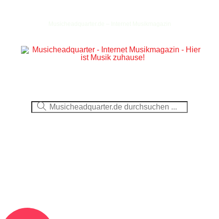
Musicheadquarter.de – Internet Musikmagazin
Ausblick
CDs
DVDs
Berichte
Fotos