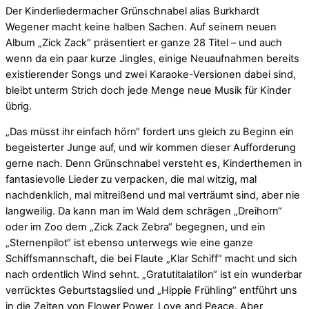
Der Kinderliedermacher Grünschnabel alias Burkhardt
Wegener macht keine halben Sachen. Auf seinem neuen
Album „Zick Zack“ präsentiert er ganze 28 Titel – und auch
wenn da ein paar kurze Jingles, einige Neuaufnahmen bereits
existierender Songs und zwei Karaoke-Versionen dabei sind,
bleibt unterm Strich doch jede Menge neue Musik für Kinder
übrig.
„Das müsst ihr einfach hörn“ fordert uns gleich zu Beginn ein
begeisterter Junge auf, und wir kommen dieser Aufforderung
gerne nach. Denn Grünschnabel versteht es, Kinderthemen in
fantasievolle Lieder zu verpacken, die mal witzig, mal
nachdenklich, mal mitreißend und mal verträumt sind, aber nie
langweilig. Da kann man im Wald dem schrägen „Dreihorn“
oder im Zoo dem „Zick Zack Zebra“ begegnen, und ein
„Sternenpilot“ ist ebenso unterwegs wie eine ganze
Schiffsmannschaft, die bei Flaute „Klar Schiff“ macht und sich
nach ordentlich Wind sehnt. „Gratutitalatilon“ ist ein wunderbar
verrücktes Geburtstagslied und „Hippie Frühling“ entführt uns
in die Zeiten von Flower Power, Love and Peace. Aber