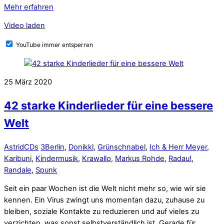
Mehr erfahren
Video laden
YouTube immer entsperren
25
März
2020
42 starke Kinderlieder für eine bessere
Welt
Astrid
CDs
3Berlin
,
Donikkl
,
Grünschnabel
,
Ich & Herr Meyer
,
Karibuni
,
Kindermusik
,
Krawallo
,
Markus Rohde
,
Radau!
,
Randale
,
Spunk
Seit ein paar Wochen ist die Welt nicht mehr so, wie wir sie
kennen. Ein Virus zwingt uns momentan dazu, zuhause zu
bleiben, soziale Kontakte zu reduzieren und auf vieles zu
verzichten, was sonst selbstverständlich ist. Gerade für