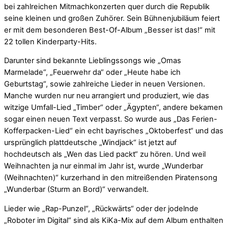
bei zahlreichen Mitmachkonzerten quer durch die Republik
seine kleinen und großen Zuhörer. Sein Bühnenjubiläum feiert
er mit dem besonderen Best-Of-Album „Besser ist das!“ mit
22 tollen Kinderparty-Hits.
Darunter sind bekannte Lieblingssongs wie „Omas
Marmelade“, „Feuerwehr da“ oder „Heute habe ich
Geburtstag“, sowie zahlreiche Lieder in neuen Versionen.
Manche wurden nur neu arrangiert und produziert, wie das
witzige Umfall-Lied „Timber“ oder „Ägypten“, andere bekamen
sogar einen neuen Text verpasst. So wurde aus „Das Ferien-
Kofferpacken-Lied“ ein echt bayrisches „Oktoberfest“ und das
ursprünglich plattdeutsche „Windjack“ ist jetzt auf
hochdeutsch als „Wen das Lied packt“ zu hören. Und weil
Weihnachten ja nur einmal im Jahr ist, wurde „Wunderbar
(Weihnachten)“ kurzerhand in den mitreißenden Piratensong
„Wunderbar (Sturm an Bord)“ verwandelt.
Lieder wie „Rap-Punzel“, „Rückwärts“ oder der jodelnde
„Roboter im Digital“ sind als KiKa-Mix auf dem Album enthalten