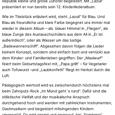
Republik kleine und große Zuhörer begeistert. Mit „Lazuli“
präsentiert er nun bereits sein 12. Kinderliederalbum.
Wie im Titelstück erläutert wird, steht „Lazuli“ für Blau. Und
Blau als freundliche und klare Farbe begegnet uns immer mal
wieder in diesem Album – als blauer Himmel in „Fliegen“, als
blaue Zunge des Austauschschülers aus dem All in „Er ist
außerirdisch“, oder als Wasser um das lustige
„Badewannenschiff“. Abgesehen davon folgen die Lieder
keinem Konzept, sondern sind einfach bunt und verrückt aus
dem Kinder- und Familienleben gegriffen: Der „Maulwurf“
feiert beim Geburtstagsfest mit, „Papa grillt“ – für Vegetarier
auch Tofuwurst –und „Laubkonfetti“ fliegt im Herbst durch die
Luft.
Pädagogisch wertvoll wird es zwischendurch höchstens mal
beim Zahnputz-Rock „Im Mund geht´s rund“. Dafür sind die
stilistische Vielfalt und der musikalische Anspruch
durchgehend hoch und werden mit zahlreichen Instrumenten,
Gastmusikern und begeistert mitsingenden Kindern
umgesetzt. Da wird gerapt und gegroovt, bei „Sombrero“