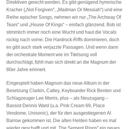
Direktiven gerecht werden. Es gibt genügend hymnische
Kracher („Not Forgiven“, „Madman Or Messiah“) und eine
Reihe epischer Songs, nehmen wir nur „The Archway Of
Tears“ und „House Of Kings“ – einfach glänzend. Bob ist
stimmlich immer noch eine Wucht und haut die Vocals
rockig nach vorne. Die Hardrock-Riffs dominieren, doch
es gibt auch stark verjazzte Passagen. Und wenn dann
der orchestrale Moment wie im Titelsong voll
durchschlägt, fühlt man sich direkt an die Magnum der
80er Jahre erinnert.
Eingespielt haben Magnum das neue Album in der
Besetzung Clarkin, Catley, Keyboarder Rick Benton und
Schlagzeuger Lee Morris, plus – als Neuzugang –
Bassist Dennis Ward (u.a. Pink Cream 69, Place
Vendome, Unisonic), der für den ausgestiegenen Al
Barrow gekommen ist. Die alten Helden haben es mal
wieder geschafft und mit „The Serpent Rings“ ein neues