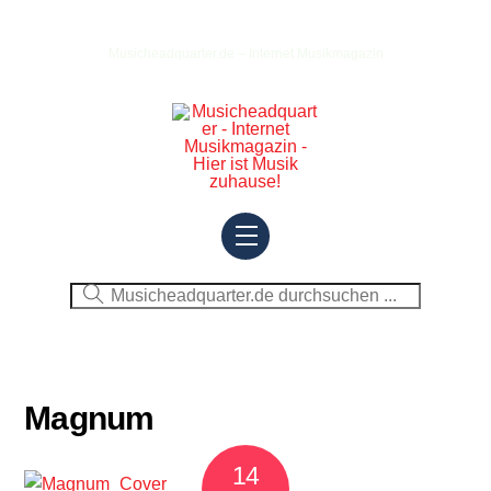
Skip
to
Musicheadquarter.de – Internet Musikmagazin
content
Menu
Magnum
14