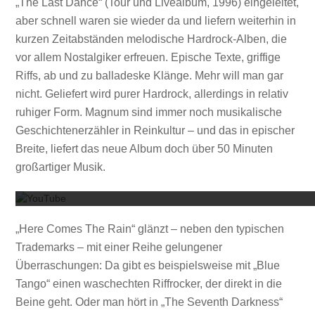
„The Last Dance“ (Tour und Livealbum, 1996) eingeleitet,
aber schnell waren sie wieder da und liefern weiterhin in
kurzen Zeitabständen melodische Hardrock-Alben, die
vor allem Nostalgiker erfreuen. Epische Texte, griffige
Riffs, ab und zu balladeske Klänge. Mehr will man gar
nicht. Geliefert wird purer Hardrock, allerdings in relativ
ruhiger Form. Magnum sind immer noch musikalische
Geschichtenerzähler in Reinkultur – und das in epischer
Breite, liefert das neue Album doch über 50 Minuten
Mit dem
großartiger Musik.
„Here Comes The Rain“ glänzt – neben den typischen
Trademarks – mit einer Reihe gelungener
Überraschungen: Da gibt es beispielsweise mit „Blue
Tango“ einen waschechten Riffrocker, der direkt in die
Beine geht. Oder man hört in „The Seventh Darkness“