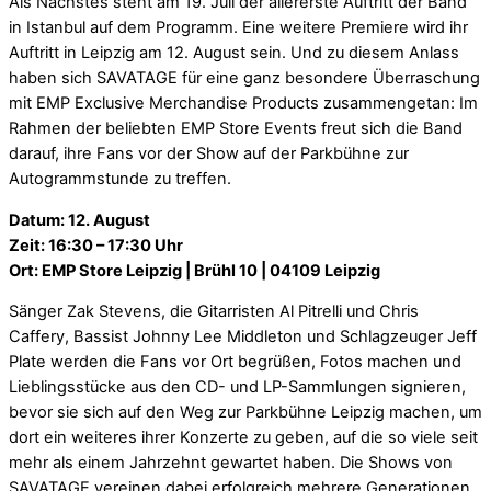
Als Nächstes steht am 19. Juli der allererste Auftritt der Band
in Istanbul auf dem Programm. Eine weitere Premiere wird ihr
Auftritt in Leipzig am 12. August sein. Und zu diesem Anlass
haben sich SAVATAGE für eine ganz besondere Überraschung
mit EMP Exclusive Merchandise Products zusammengetan: Im
Rahmen der beliebten EMP Store Events freut sich die Band
darauf, ihre Fans vor der Show auf der Parkbühne zur
Autogrammstunde zu treffen.
Datum: 12. August
Zeit: 16:30 – 17:30 Uhr
Ort: EMP Store Leipzig | Brühl 10 | 04109 Leipzig
Sänger Zak Stevens, die Gitarristen Al Pitrelli und Chris
Caffery, Bassist Johnny Lee Middleton und Schlagzeuger Jeff
Plate werden die Fans vor Ort begrüßen, Fotos machen und
Lieblingsstücke aus den CD- und LP-Sammlungen signieren,
bevor sie sich auf den Weg zur Parkbühne Leipzig machen, um
dort ein weiteres ihrer Konzerte zu geben, auf die so viele seit
mehr als einem Jahrzehnt gewartet haben. Die Shows von
SAVATAGE vereinen dabei erfolgreich mehrere Generationen