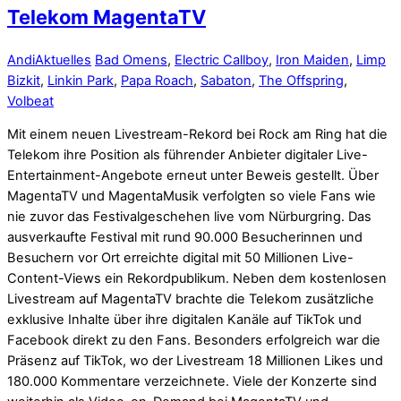
Telekom MagentaTV
Andi
Aktuelles
Bad Omens
,
Electric Callboy
,
Iron Maiden
,
Limp
Bizkit
,
Linkin Park
,
Papa Roach
,
Sabaton
,
The Offspring
,
Volbeat
Mit einem neuen Livestream-Rekord bei Rock am Ring hat die
Telekom ihre Position als führender Anbieter digitaler Live-
Entertainment-Angebote erneut unter Beweis gestellt. Über
MagentaTV und MagentaMusik verfolgten so viele Fans wie
nie zuvor das Festivalgeschehen live vom Nürburgring. Das
ausverkaufte Festival mit rund 90.000 Besucherinnen und
Besuchern vor Ort erreichte digital mit 50 Millionen Live-
Content-Views ein Rekordpublikum. Neben dem kostenlosen
Livestream auf MagentaTV brachte die Telekom zusätzliche
exklusive Inhalte über ihre digitalen Kanäle auf TikTok und
Facebook direkt zu den Fans. Besonders erfolgreich war die
Präsenz auf TikTok, wo der Livestream 18 Millionen Likes und
180.000 Kommentare verzeichnete. Viele der Konzerte sind