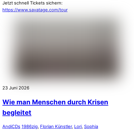
Jetzt schnell Tickets sichern:
https://www.savatage.com/tour
23
Juni
2026
Wie man Menschen durch Krisen
begleitet
Andi
CDs
1986zig
,
Florian Künstler
,
Lori
,
Sophia