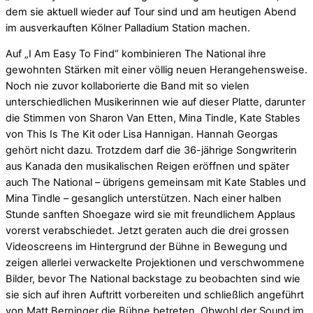
dem sie aktuell wieder auf Tour sind und am heutigen Abend
im ausverkauften Kölner Palladium Station machen.
Auf „I Am Easy To Find“ kombinieren The National ihre
gewohnten Stärken mit einer völlig neuen Herangehensweise.
Noch nie zuvor kollaborierte die Band mit so vielen
unterschiedlichen Musikerinnen wie auf dieser Platte, darunter
die Stimmen von Sharon Van Etten, Mina Tindle, Kate Stables
von This Is The Kit oder Lisa Hannigan. Hannah Georgas
gehört nicht dazu. Trotzdem darf die 36-jährige Songwriterin
aus Kanada den musikalischen Reigen eröffnen und später
auch The National – übrigens gemeinsam mit Kate Stables und
Mina Tindle – gesanglich unterstützen. Nach einer halben
Stunde sanften Shoegaze wird sie mit freundlichem Applaus
vorerst verabschiedet. Jetzt geraten auch die drei grossen
Videoscreens im Hintergrund der Bühne in Bewegung und
zeigen allerlei verwackelte Projektionen und verschwommene
Bilder, bevor The National backstage zu beobachten sind wie
sie sich auf ihren Auftritt vorbereiten und schließlich angeführt
von Matt Berninger die Bühne betreten. Obwohl der Sound im