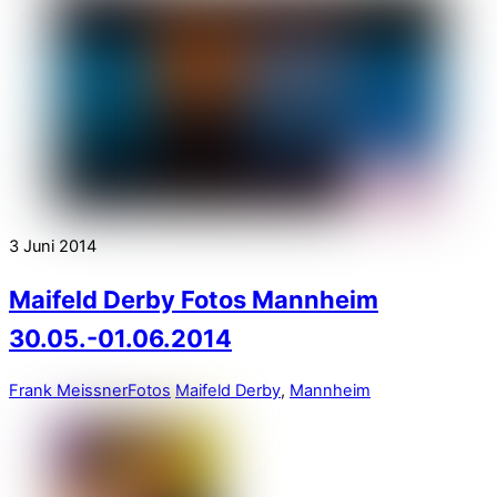
3
Juni
2014
Maifeld Derby Fotos Mannheim
30.05.-01.06.2014
Frank Meissner
Fotos
Maifeld Derby
,
Mannheim