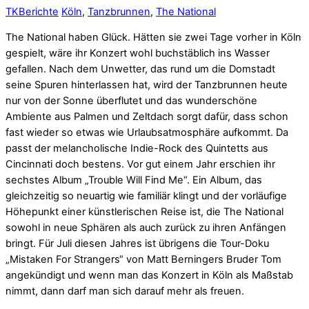
TK
Berichte
Köln
,
Tanzbrunnen
,
The National
The National haben Glück. Hätten sie zwei Tage vorher in Köln
gespielt, wäre ihr Konzert wohl buchstäblich ins Wasser
gefallen. Nach dem Unwetter, das rund um die Domstadt
seine Spuren hinterlassen hat, wird der Tanzbrunnen heute
nur von der Sonne überflutet und das wunderschöne
Ambiente aus Palmen und Zeltdach sorgt dafür, dass schon
fast wieder so etwas wie Urlaubsatmosphäre aufkommt. Da
passt der melancholische Indie-Rock des Quintetts aus
Cincinnati doch bestens. Vor gut einem Jahr erschien ihr
sechstes Album „Trouble Will Find Me“. Ein Album, das
gleichzeitig so neuartig wie familiär klingt und der vorläufige
Höhepunkt einer künstlerischen Reise ist, die The National
sowohl in neue Sphären als auch zurück zu ihren Anfängen
bringt. Für Juli diesen Jahres ist übrigens die Tour-Doku
„Mistaken For Strangers“ von Matt Berningers Bruder Tom
angekündigt und wenn man das Konzert in Köln als Maßstab
nimmt, dann darf man sich darauf mehr als freuen.