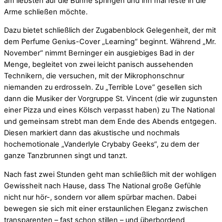
am liebsten auf die Bühne springen und ihn mal feste in die
Arme schließen möchte.
Dazu bietet schließlich der Zugabenblock Gelegenheit, der mit
dem Perfume Genius-Cover „Learning“ beginnt. Während „Mr.
November“ nimmt Berninger ein ausgiebiges Bad in der
Menge, begleitet von zwei leicht panisch aussehenden
Technikern, die versuchen, mit der Mikrophonschnur
niemanden zu erdrosseln. Zu „Terrible Love“ gesellen sich
dann die Musiker der Vorgruppe St. Vincent (die wir zugunsten
einer Pizza und eines Kölsch verpasst haben) zu The National
und gemeinsam strebt man dem Ende des Abends entgegen.
Diesen markiert dann das akustische und nochmals
hochemotionale „Vanderlyle Crybaby Geeks“, zu dem der
ganze Tanzbrunnen singt und tanzt.
Nach fast zwei Stunden geht man schließlich mit der wohligen
Gewissheit nach Hause, dass The National große Gefühle
nicht nur hör-, sondern vor allem spürbar machen. Dabei
bewegen sie sich mit einer erstaunlichen Eleganz zwischen
transparenten – fast schon stillen – und überbordend