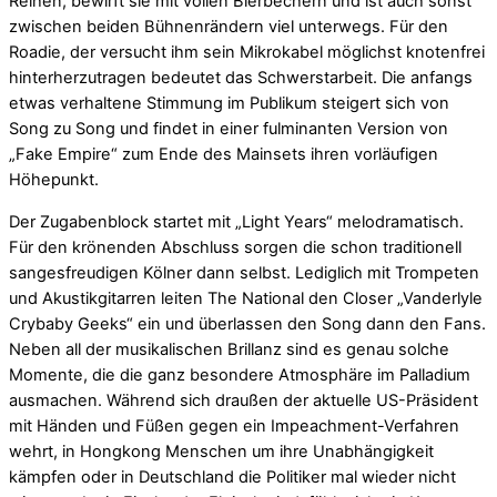
Reihen, bewirft sie mit vollen Bierbechern und ist auch sonst
zwischen beiden Bühnenrändern viel unterwegs. Für den
Roadie, der versucht ihm sein Mikrokabel möglichst knotenfrei
hinterherzutragen bedeutet das Schwerstarbeit. Die anfangs
etwas verhaltene Stimmung im Publikum steigert sich von
Song zu Song und findet in einer fulminanten Version von
„Fake Empire“ zum Ende des Mainsets ihren vorläufigen
Höhepunkt.
Der Zugabenblock startet mit „Light Years“ melodramatisch.
Für den krönenden Abschluss sorgen die schon traditionell
sangesfreudigen Kölner dann selbst. Lediglich mit Trompeten
und Akustikgitarren leiten The National den Closer „Vanderlyle
Crybaby Geeks“ ein und überlassen den Song dann den Fans.
Neben all der musikalischen Brillanz sind es genau solche
Momente, die die ganz besondere Atmosphäre im Palladium
ausmachen. Während sich draußen der aktuelle US-Präsident
mit Händen und Füßen gegen ein Impeachment-Verfahren
wehrt, in Hongkong Menschen um ihre Unabhängigkeit
kämpfen oder in Deutschland die Politiker mal wieder nicht