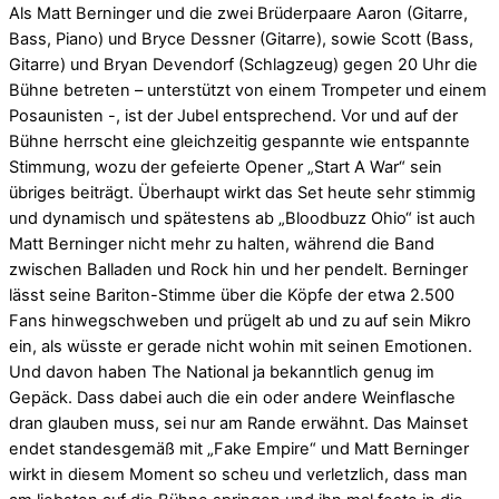
Als Matt Berninger und die zwei Brüderpaare Aaron (Gitarre,
Bass, Piano) und Bryce Dessner (Gitarre), sowie Scott (Bass,
Gitarre) und Bryan Devendorf (Schlagzeug) gegen 20 Uhr die
Bühne betreten – unterstützt von einem Trompeter und einem
Posaunisten -, ist der Jubel entsprechend. Vor und auf der
Bühne herrscht eine gleichzeitig gespannte wie entspannte
Stimmung, wozu der gefeierte Opener „Start A War“ sein
übriges beiträgt. Überhaupt wirkt das Set heute sehr stimmig
und dynamisch und spätestens ab „Bloodbuzz Ohio“ ist auch
Matt Berninger nicht mehr zu halten, während die Band
zwischen Balladen und Rock hin und her pendelt. Berninger
lässt seine Bariton-Stimme über die Köpfe der etwa 2.500
Fans hinwegschweben und prügelt ab und zu auf sein Mikro
ein, als wüsste er gerade nicht wohin mit seinen Emotionen.
Und davon haben The National ja bekanntlich genug im
Gepäck. Dass dabei auch die ein oder andere Weinflasche
dran glauben muss, sei nur am Rande erwähnt. Das Mainset
endet standesgemäß mit „Fake Empire“ und Matt Berninger
wirkt in diesem Moment so scheu und verletzlich, dass man