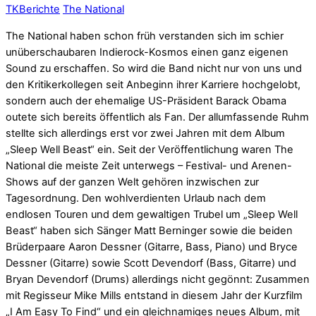
TK
Berichte
The National
The National haben schon früh verstanden sich im schier
unüberschaubaren Indierock-Kosmos einen ganz eigenen
Sound zu erschaffen. So wird die Band nicht nur von uns und
den Kritikerkollegen seit Anbeginn ihrer Karriere hochgelobt,
sondern auch der ehemalige US-Präsident Barack Obama
outete sich bereits öffentlich als Fan. Der allumfassende Ruhm
stellte sich allerdings erst vor zwei Jahren mit dem Album
„Sleep Well Beast“ ein. Seit der Veröffentlichung waren The
National die meiste Zeit unterwegs – Festival- und Arenen-
Shows auf der ganzen Welt gehören inzwischen zur
Tagesordnung. Den wohlverdienten Urlaub nach dem
endlosen Touren und dem gewaltigen Trubel um „Sleep Well
Beast“ haben sich Sänger Matt Berninger sowie die beiden
Brüderpaare Aaron Dessner (Gitarre, Bass, Piano) und Bryce
Dessner (Gitarre) sowie Scott Devendorf (Bass, Gitarre) und
Bryan Devendorf (Drums) allerdings nicht gegönnt: Zusammen
mit Regisseur Mike Mills entstand in diesem Jahr der Kurzfilm
„I Am Easy To Find“ und ein gleichnamiges neues Album, mit