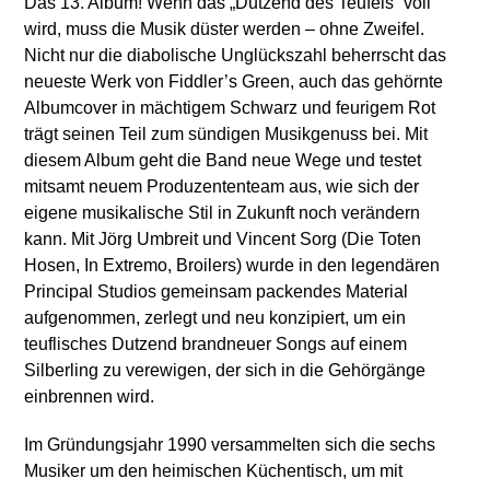
Das 13. Album! Wenn das „Dutzend des Teufels“ voll
wird, muss die Musik düster werden – ohne Zweifel.
Nicht nur die diabolische Unglückszahl beherrscht das
neueste Werk von Fiddler’s Green, auch das gehörnte
Albumcover in mächtigem Schwarz und feurigem Rot
trägt seinen Teil zum sündigen Musikgenuss bei. Mit
diesem Album geht die Band neue Wege und testet
mitsamt neuem Produzententeam aus, wie sich der
eigene musikalische Stil in Zukunft noch verändern
kann. Mit Jörg Umbreit und Vincent Sorg (Die Toten
Hosen, In Extremo, Broilers) wurde in den legendären
Principal Studios gemeinsam packendes Material
aufgenommen, zerlegt und neu konzipiert, um ein
teuflisches Dutzend brandneuer Songs auf einem
Silberling zu verewigen, der sich in die Gehörgänge
einbrennen wird.
Im Gründungsjahr 1990 versammelten sich die sechs
Musiker um den heimischen Küchentisch, um mit