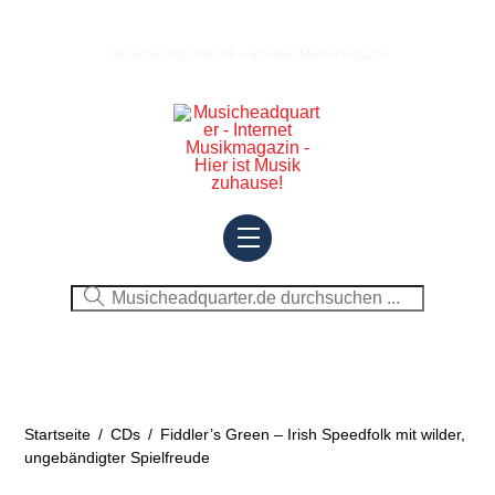
Skip
to
Musicheadquarter.de – Internet Musikmagazin
content
Menu
Startseite
/
CDs
/
Fiddler’s Green – Irish Speedfolk mit wilder,
ungebändigter Spielfreude