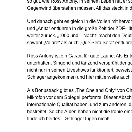
so gut, wie Ross Antony. In seinem Leben hat er
Gegenwind überstehen müssen. All das steckt in 
Und danach geht es gleich in die Vollen mit herv
und „Anita“ entführen in die große Zeit der ZDF-H
weiter zurück. „1000 und 1 Nacht“ macht den Deu
sowohl „Volare“ als auch „Que Sera Sera“ entführen
Ross Antony ist ein Garant für gute Laune. Als Ente
unterhalten. Singend und tanzend versprüht der
nicht nur in seinen Liveshows funktioniert, beweis
Schlager angekommen und hier mittlerweile auch
Als Bonustrack gibt es „The One and Only“ von C
Mikrofon vor dem Spiegel performte. Dieser Absch
internationale Qualität haben, und zum anderen, 
bestreitet. Solche Alben haben nicht die Ironie ei
finde ich beides – Schlager lügen nicht!