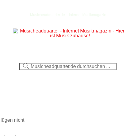
Musicheadquarter.de – Internet Musikmagazin
Ausblick
CDs
DVDs
Berichte
Fotos