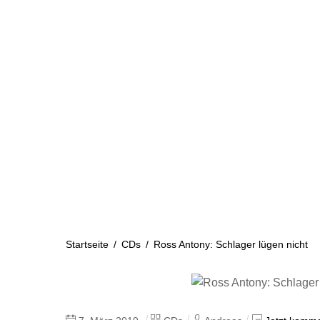
Skip
to
content
Startseite
Aktuelles
Startseite
/
CDs
/
Ross Antony: Schlager lügen nicht