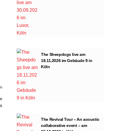
The Sheepdogs live am
18.11.2026 im Gebäude 9 in
Köln
AG
im
is
The Revival Tour – An acoustic
collaborative event – am