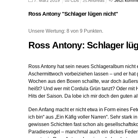
7
.
März
2019
CDs
Andreas
Jetzt komme
Ross Antony "Schlager lügen nicht"
Unsere Wertung: 8 von 9 Punkten.
Ross Antony: Schlager lüg
Ross Antony hat sein neues Schlageralbum nicht et
Aschermittwoch vorbeiziehen lassen – und er hat 
Wochen aus den Boxen schallte, war doch äußerst n
heißt? Und wer mit Cordula Grün tanzt? Oder mit
Hits der Saison. Da lobe ich mir doch den guten a
Den Anfang macht er nicht etwa in Form eines Fet
ich bin“ aus „Ein Käfig voller Narren“. Sehr stark 
gewissen Schichten fast schon als gesellschaftskon
Paradiesvogel – manchmal auch ein dickes Federkl