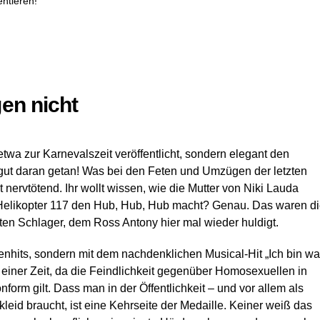
ntieren!
en nicht
wa zur Karnevalszeit veröffentlicht, sondern elegant den
gut daran getan! Was bei den Feten und Umzügen der letzten
ervtötend. Ihr wollt wissen, wie die Mutter von Niki Lauda
 Helikopter 117 den Hub, Hub, Hub macht? Genau. Das waren d
lten Schlager, dem Ross Antony hier mal wieder huldigt.
enhits, sondern mit dem nachdenklichen Musical-Hit „Ich bin w
in einer Zeit, da die Feindlichkeit gegenüber Homosexuellen in
form gilt. Dass man in der Öffentlichkeit – und vor allem als
eid braucht, ist eine Kehrseite der Medaille. Keiner weiß das