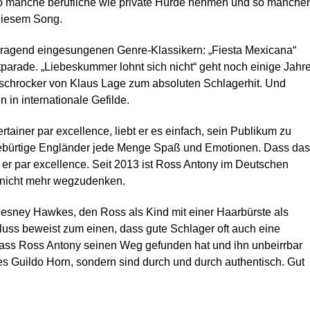
 so manche berufliche wie private Hürde nehmen und so manche
diesem Song.
orragend eingesungenen Genre-Klassikern: „Fiesta Mexicana“
itparade. „Liebeskummer lohnt sich nicht“ geht noch einige Jahr
tschrocker von Klaus Lage zum absoluten Schlagerhit. Und
 in internationale Gefilde.
rtainer par excellence, liebt er es einfach, sein Publikum zu
 gebürtige Engländer jede Menge Spaß und Emotionen. Dass das
t er par excellence. Seit 2013 ist Ross Antony im Deutschen
 nicht mehr wegzudenken.
hesney Hawkes, den Ross als Kind mit einer Haarbürste als
luss beweist zum einen, dass gute Schlager oft auch eine
dass Ross Antony seinen Weg gefunden hat und ihn unbeirrbar
nes Guildo Horn, sondern sind durch und durch authentisch. Gut