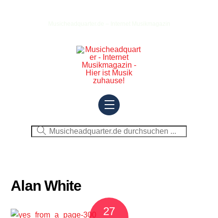
Skip
to
Musicheadquarter.de – Internet Musikmagazin
content
Menu
Alan White
27