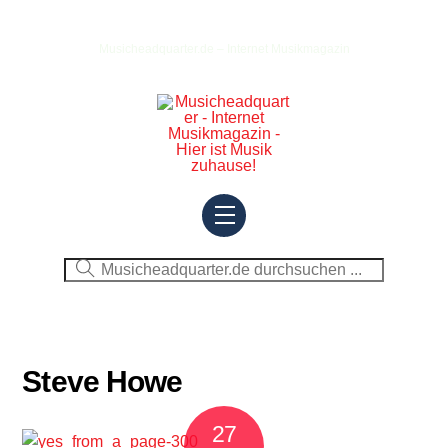
Skip
to
Musicheadquarter.de – Internet Musikmagazin
content
Menu
Steve Howe
27