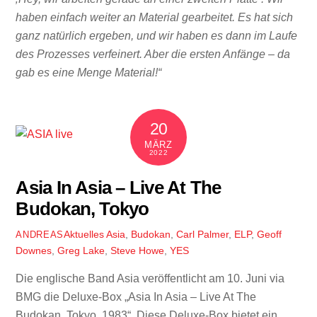
haben einfach weiter an Material gearbeitet. Es hat sich
ganz natürlich ergeben, und wir haben es dann im Laufe
des Prozesses verfeinert. Aber die ersten Anfänge – da
gab es eine Menge Material!“
20
MÄRZ
2022
Asia In Asia – Live At The
Budokan, Tokyo
Aktuelles
Asia
,
Budokan
,
Carl Palmer
,
ELP
,
Geoff
ANDREAS
Downes
,
Greg Lake
,
Steve Howe
,
YES
Die englische Band Asia veröffentlicht am 10. Juni via
BMG die Deluxe-Box „Asia In Asia – Live At The
Budokan, Tokyo, 1983“. Diese Deluxe-Box bietet ein