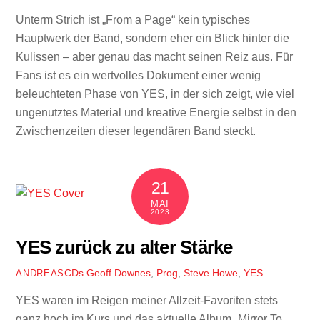
Unterm Strich ist „From a Page“ kein typisches
Hauptwerk der Band, sondern eher ein Blick hinter die
Kulissen – aber genau das macht seinen Reiz aus. Für
Fans ist es ein wertvolles Dokument einer wenig
beleuchteten Phase von YES, in der sich zeigt, wie viel
ungenutztes Material und kreative Energie selbst in den
Zwischenzeiten dieser legendären Band steckt.
21
MAI
2023
YES zurück zu alter Stärke
CDs
Geoff Downes
,
Prog
,
Steve Howe
,
YES
ANDREAS
YES waren im Reigen meiner Allzeit-Favoriten stets
ganz hoch im Kurs und das aktuelle Album „Mirror To