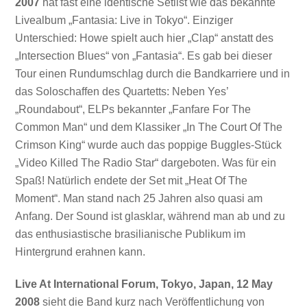
2007
hat fast eine identische Setlist wie das bekannte
Livealbum „Fantasia: Live in Tokyo“. Einziger
Unterschied: Howe spielt auch hier „Clap“ anstatt des
„Intersection Blues“ von „Fantasia“. Es gab bei dieser
Tour einen Rundumschlag durch die Bandkarriere und in
das Soloschaffen des Quartetts: Neben Yes’
„Roundabout“, ELPs bekannter „Fanfare For The
Common Man“ und dem Klassiker „In The Court Of The
Crimson King“ wurde auch das poppige Buggles-Stück
„Video Killed The Radio Star“ dargeboten. Was für ein
Spaß! Natürlich endete der Set mit „Heat Of The
Moment“. Man stand nach 25 Jahren also quasi am
Anfang. Der Sound ist glasklar, während man ab und zu
das enthusiastische brasilianische Publikum im
Hintergrund erahnen kann.
Live At International Forum, Tokyo, Japan, 12 May
2008
sieht die Band kurz nach Veröffentlichung von