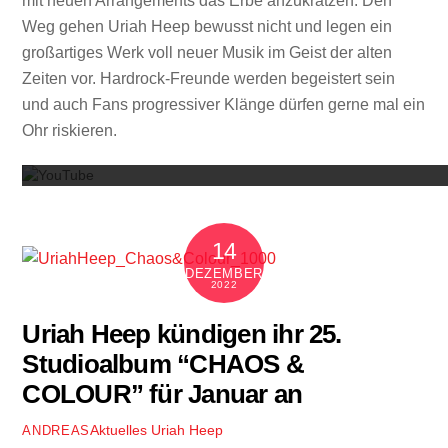
mit neuen Arrangements das Erbe anzukratzen. Den
Weg gehen Uriah Heep bewusst nicht und legen ein
großartiges Werk voll neuer Musik im Geist der alten
Zeiten vor. Hardrock-Freunde werden begeistert sein
und auch Fans progressiver Klänge dürfen gerne mal ein
Mit dem
Ohr riskieren.
14
DEZEMBER
2022
Uriah Heep kündigen ihr 25.
Studioalbum “CHAOS &
COLOUR” für Januar an
Aktuelles
Uriah Heep
ANDREAS