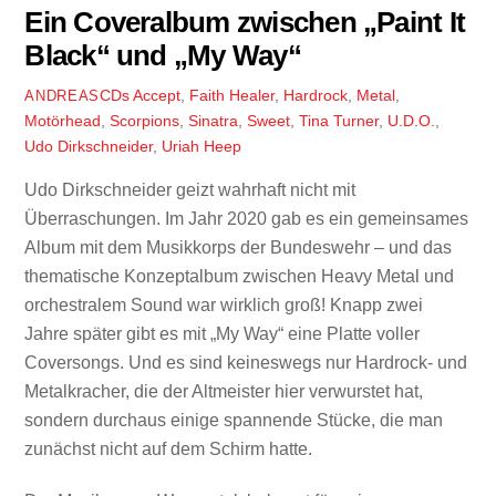
Ein Coveralbum zwischen „Paint It
Black“ und „My Way“
CDs
Accept
,
Faith Healer
,
Hardrock
,
Metal
,
ANDREAS
Motörhead
,
Scorpions
,
Sinatra
,
Sweet
,
Tina Turner
,
U.D.O.
,
Udo Dirkschneider
,
Uriah Heep
Udo Dirkschneider geizt wahrhaft nicht mit
Überraschungen. Im Jahr 2020 gab es ein gemeinsames
Album mit dem Musikkorps der Bundeswehr – und das
thematische Konzeptalbum zwischen Heavy Metal und
orchestralem Sound war wirklich groß! Knapp zwei
Jahre später gibt es mit „My Way“ eine Platte voller
Coversongs. Und es sind keineswegs nur Hardrock- und
Metalkracher, die der Altmeister hier verwurstet hat,
sondern durchaus einige spannende Stücke, die man
zunächst nicht auf dem Schirm hatte.