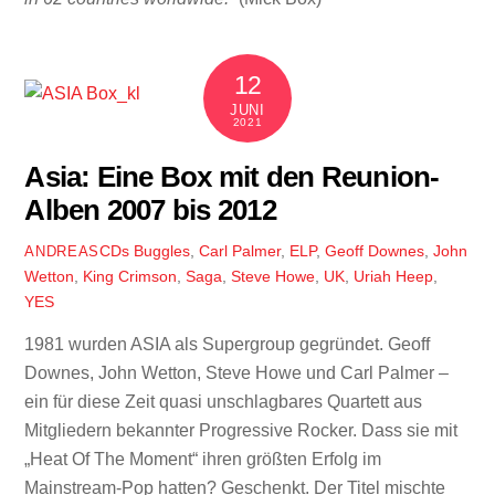
12
JUNI
2021
Asia: Eine Box mit den Reunion-
Alben 2007 bis 2012
CDs
Buggles
,
Carl Palmer
,
ELP
,
Geoff Downes
,
John
ANDREAS
Wetton
,
King Crimson
,
Saga
,
Steve Howe
,
UK
,
Uriah Heep
,
YES
1981 wurden ASIA als Supergroup gegründet. Geoff
Downes, John Wetton, Steve Howe und Carl Palmer –
ein für diese Zeit quasi unschlagbares Quartett aus
Mitgliedern bekannter Progressive Rocker. Dass sie mit
„Heat Of The Moment“ ihren größten Erfolg im
Mainstream-Pop hatten? Geschenkt. Der Titel mischte