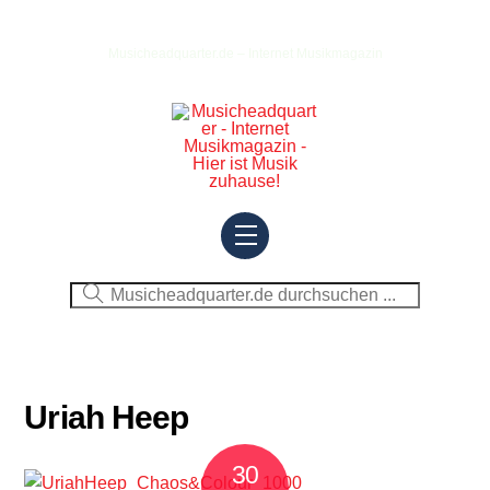
Skip
to
Musicheadquarter.de – Internet Musikmagazin
content
Menu
Uriah Heep
30