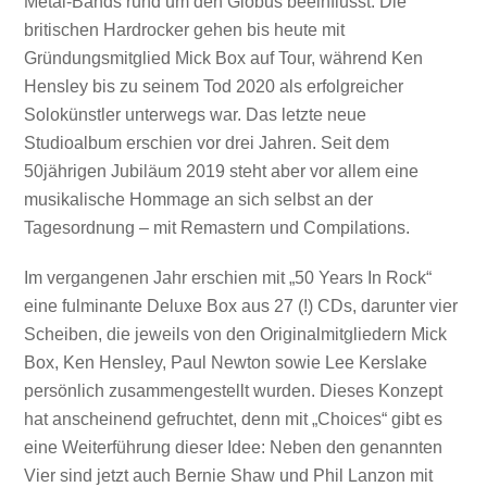
Metal-Bands rund um den Globus beeinflusst. Die
britischen Hardrocker gehen bis heute mit
Gründungsmitglied Mick Box auf Tour, während Ken
Hensley bis zu seinem Tod 2020 als erfolgreicher
Solokünstler unterwegs war. Das letzte neue
Studioalbum erschien vor drei Jahren. Seit dem
50jährigen Jubiläum 2019 steht aber vor allem eine
musikalische Hommage an sich selbst an der
Tagesordnung – mit Remastern und Compilations.
Im vergangenen Jahr erschien mit „50 Years In Rock“
eine fulminante Deluxe Box aus 27 (!) CDs, darunter vier
Scheiben, die jeweils von den Originalmitgliedern Mick
Box, Ken Hensley, Paul Newton sowie Lee Kerslake
persönlich zusammengestellt wurden. Dieses Konzept
hat anscheinend gefruchtet, denn mit „Choices“ gibt es
eine Weiterführung dieser Idee: Neben den genannten
Vier sind jetzt auch Bernie Shaw und Phil Lanzon mit