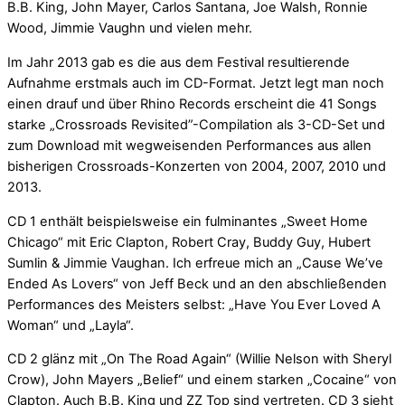
B.B. King, John Mayer, Carlos Santana, Joe Walsh, Ronnie
Wood, Jimmie Vaughn und vielen mehr.
Im Jahr 2013 gab es die aus dem Festival resultierende
Aufnahme erstmals auch im CD-Format. Jetzt legt man noch
einen drauf und über Rhino Records erscheint die 41 Songs
starke „Crossroads Revisited”-Compilation als 3-CD-Set und
zum Download mit wegweisenden Performances aus allen
bisherigen Crossroads-Konzerten von 2004, 2007, 2010 und
2013.
CD 1 enthält beispielsweise ein fulminantes „Sweet Home
Chicago“ mit Eric Clapton, Robert Cray, Buddy Guy, Hubert
Sumlin & Jimmie Vaughan. Ich erfreue mich an „Cause We’ve
Ended As Lovers“ von Jeff Beck und an den abschließenden
Performances des Meisters selbst: „Have You Ever Loved A
Woman“ und „Layla“.
CD 2 glänz mit „On The Road Again“ (Willie Nelson with Sheryl
Crow), John Mayers „Belief“ und einem starken „Cocaine“ von
Clapton. Auch B.B. King und ZZ Top sind vertreten. CD 3 sieht