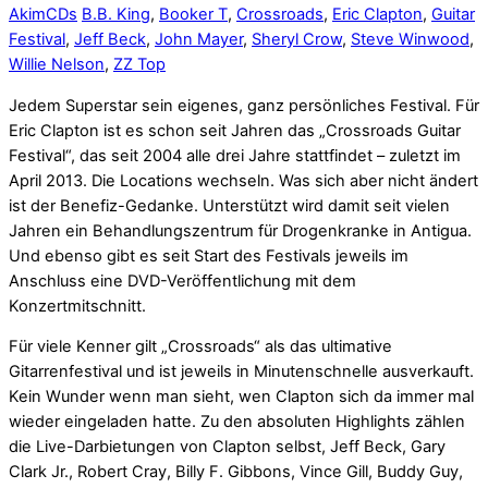
Akim
CDs
B.B. King
,
Booker T
,
Crossroads
,
Eric Clapton
,
Guitar
Festival
,
Jeff Beck
,
John Mayer
,
Sheryl Crow
,
Steve Winwood
,
Willie Nelson
,
ZZ Top
Jedem Superstar sein eigenes, ganz persönliches Festival. Für
Eric Clapton ist es schon seit Jahren das „Crossroads Guitar
Festival“, das seit 2004 alle drei Jahre stattfindet – zuletzt im
April 2013. Die Locations wechseln. Was sich aber nicht ändert
ist der Benefiz-Gedanke. Unterstützt wird damit seit vielen
Jahren ein Behandlungszentrum für Drogenkranke in Antigua.
Und ebenso gibt es seit Start des Festivals jeweils im
Anschluss eine DVD-Veröffentlichung mit dem
Konzertmitschnitt.
Für viele Kenner gilt „Crossroads“ als das ultimative
Gitarrenfestival und ist jeweils in Minutenschnelle ausverkauft.
Kein Wunder wenn man sieht, wen Clapton sich da immer mal
wieder eingeladen hatte. Zu den absoluten Highlights zählen
die Live-Darbietungen von Clapton selbst, Jeff Beck, Gary
Clark Jr., Robert Cray, Billy F. Gibbons, Vince Gill, Buddy Guy,