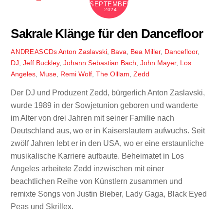
SEPTEMBER
2024
Sakrale Klänge für den Dancefloor
CDs
Anton Zaslavski
,
Bava
,
Bea Miller
,
Dancefloor
,
ANDREAS
DJ
,
Jeff Buckley
,
Johann Sebastian Bach
,
John Mayer
,
Los
Angeles
,
Muse
,
Remi Wolf
,
The Olllam
,
Zedd
Der DJ und Produzent Zedd, bürgerlich Anton Zaslavski,
wurde 1989 in der Sowjetunion geboren und wanderte
im Alter von drei Jahren mit seiner Familie nach
Deutschland aus, wo er in Kaiserslautern aufwuchs. Seit
zwölf Jahren lebt er in den USA, wo er eine erstaunliche
musikalische Karriere aufbaute. Beheimatet in Los
Angeles arbeitete Zedd inzwischen mit einer
beachtlichen Reihe von Künstlern zusammen und
remixte Songs von Justin Bieber, Lady Gaga, Black Eyed
Peas und Skrillex.