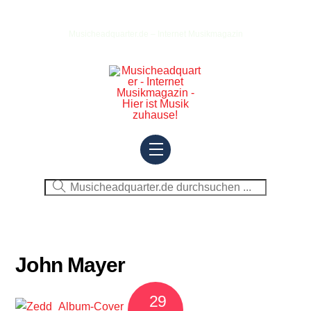
Skip
to
Musicheadquarter.de – Internet Musikmagazin
content
Menu
John Mayer
29