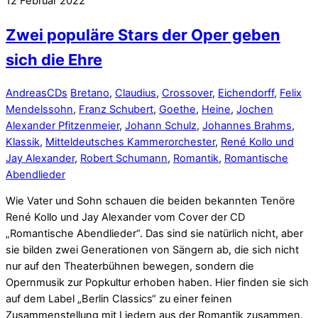
12
Februar
2022
Zwei populäre Stars der Oper geben
sich die Ehre
Andreas
CDs
Bretano
,
Claudius
,
Crossover
,
Eichendorff
,
Felix
Mendelssohn
,
Franz Schubert
,
Goethe
,
Heine
,
Jochen
Alexander Pfitzenmeier
,
Johann Schulz
,
Johannes Brahms
,
Klassik
,
Mitteldeutsches Kammerorchester
,
René Kollo und
Jay Alexander
,
Robert Schumann
,
Romantik
,
Romantische
Abendlieder
Wie Vater und Sohn schauen die beiden bekannten Tenöre
René Kollo und Jay Alexander vom Cover der CD
„Romantische Abendlieder“. Das sind sie natürlich nicht, aber
sie bilden zwei Generationen von Sängern ab, die sich nicht
nur auf den Theaterbühnen bewegen, sondern die
Opernmusik zur Popkultur erhoben haben. Hier finden sie sich
auf dem Label „Berlin Classics“ zu einer feinen
Zusammenstellung mit Liedern aus der Romantik zusammen.