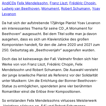
Andi
CDs
Felix Mendelssohn
,
Franz Liszt
,
Frédéric Chopin
,
Ludwig van Beethoven
,
Monument
,
Robert Schumann
,
Yoav
Levanon
Da hat sich der aufstrebende 17jährige Pianist Yoav Levanon
ein interessantes Thema für seine CD „A Monument for
Beethoven“ ausgesucht. Bei dem Titel sollte man ja davon
ausgehen, dass es sich um Klavierstücke des großen
Komponisten handelt, für den die Jahre 2020 und 2021 zum
250. Geburtstag als „Beethovenjahr“ ausgerufen wurden.
Doch das ist keineswegs der Fall. Vielmehr finden sich hier
Werke von von Franz Liszt, Frédéric Chopin, Felix
Mendelssohn und Robert Schumann. Die Auswahl versteht
der junge israelische Pianist als Referenz vor der Solidarität
unter Musikern: Um die Errichtung der Bonner Beethoven-
Statue zu ermöglichen, spendeten jene vier berühmten
Romantiker einst die Erlöse ihrer Kompositionen.
So entstanden Felix Mendelssohns virtuoses Meisterwerk