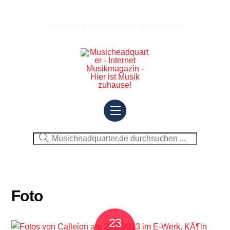
Skip
to
Musicheadquarter.de – Internet Musikmagazin
content
Menu
Foto
23