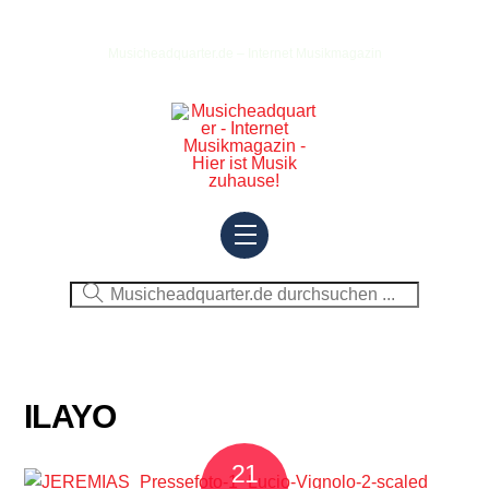
Skip
to
Musicheadquarter.de – Internet Musikmagazin
content
Menu
ILAYO
21