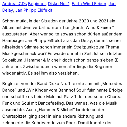
Andreas
CDs
Beginner
,
Disko No. 1
,
Earth Wind Feiern
,
Jan
Delay
,
Jan Philipp Eißfeldt
Schon mutig, in der Situation der Jahre 2020 und 2021 ein
Album mit dem verballhornten Titel „Earth, Wind & Feiern“
auszustatten. Aber wer sollte sowas schon dürfen außer dem
Hamburger Jan Philipp Eißfeldt alias Jan Delay, der mit seiner
näselnden Stimme schon immer ein Streitpunkt zum Thema
Musikgeschmack war? Es wurde ohnehin Zeit. Ist sein letztes
Soloalbum „Hammer & Michel“ doch schon ganze sieben (!)
Jahre her. Zwischendurch waren allerdings die Beginner
wieder aktiv. Es sei ihm also verziehen.
Begleitet von der Band Disko No. 1 feierte Jan mit „Mercedes
Dance“ und „Wir Kinder vom Bahnhof Soul“ fulminante Erfolge
und schaffte es beide Male auf Platz 1 der deutschen Charts.
Funk und Soul mit Dancefeeling. Das war es, was die Musik
ausmachte. Auch „Hammer & Michel“ landete an der
Chartspitzet, ging aber in eine andere Richtung und
zelebrierte die Kehrtwende zum Rock. Damit konnte der