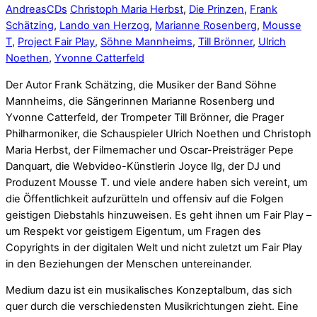
Andreas
CDs
Christoph Maria Herbst
,
Die Prinzen
,
Frank
Schätzing
,
Lando van Herzog
,
Marianne Rosenberg
,
Mousse
T
,
Project Fair Play
,
Söhne Mannheims
,
Till Brönner
,
Ulrich
Noethen
,
Yvonne Catterfeld
Der Autor Frank Schätzing, die Musiker der Band Söhne
Mannheims, die Sängerinnen Marianne Rosenberg und
Yvonne Catterfeld, der Trompeter Till Brönner, die Prager
Philharmoniker, die Schauspieler Ulrich Noethen und Christoph
Maria Herbst, der Filmemacher und Oscar-Preisträger Pepe
Danquart, die Webvideo-Künstlerin Joyce Ilg, der DJ und
Produzent Mousse T. und viele andere haben sich vereint, um
die Öffentlichkeit aufzurütteln und offensiv auf die Folgen
geistigen Diebstahls hinzuweisen. Es geht ihnen um Fair Play –
um Respekt vor geistigem Eigentum, um Fragen des
Copyrights in der digitalen Welt und nicht zuletzt um Fair Play
in den Beziehungen der Menschen untereinander.
Medium dazu ist ein musikalisches Konzeptalbum, das sich
quer durch die verschiedensten Musikrichtungen zieht. Eine