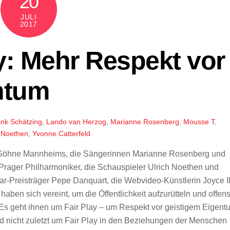
20
JULI
2017
ay: Mehr Respekt vor
ntum
nk Schätzing
,
Lando van Herzog
,
Marianne Rosenberg
,
Mousse T
,
h Noethen
,
Yvonne Catterfeld
d Söhne Mannheims, die Sängerinnen Marianne Rosenberg und
e Prager Philharmoniker, die Schauspieler Ulrich Noethen und
r-Preisträger Pepe Danquart, die Webvideo-Künstlerin Joyce Il
ben sich vereint, um die Öffentlichkeit aufzurütteln und offens
 Es geht ihnen um Fair Play – um Respekt vor geistigem Eigent
nd nicht zuletzt um Fair Play in den Beziehungen der Menschen