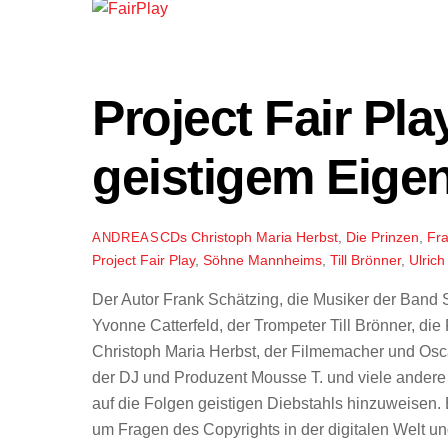
Project Fair Pl
geistigem Eige
CDs
Christoph Maria Herbst
,
Die Prinzen
,
Fra
ANDREAS
Project Fair Play
,
Söhne Mannheims
,
Till Brönner
,
Ulric
Der Autor Frank Schätzing, die Musiker der Ban
Yvonne Catterfeld, der Trompeter Till Brönner, di
Christoph Maria Herbst, der Filmemacher und Osca
der DJ und Produzent Mousse T. und viele andere ha
auf die Folgen geistigen Diebstahls hinzuweisen.
um Fragen des Copyrights in der digitalen Welt u