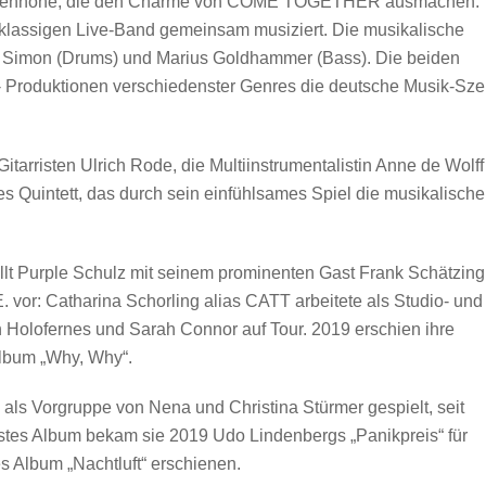
Augenhöhe, die den Charme von COME TOGETHER ausmachen.
stklassigen Live-Band gemeinsam musiziert. Die musikalische
imon (Drums) und Marius Goldhammer (Bass). Die beiden
e- Produktionen verschiedenster Genres die deutsche Musik-Sz
tarristen Ulrich Rode, die Multiinstrumentalistin Anne de Wolff
s Quintett, das durch sein einfühlsames Spiel die musikalisch
 Purple Schulz mit seinem prominenten Gast Frank Schätzing
vor: Catharina Schorling alias CATT arbeitete als Studio- und
h Holofernes und Sarah Connor auf Tour. 2019 erschien ihre
lbum „Why, Why“.
n als Vorgruppe von Nena und Christina Stürmer gespielt, seit
 erstes Album bekam sie 2019 Udo Lindenbergs „Panikpreis“ für
s Album „Nachtluft“ erschienen.