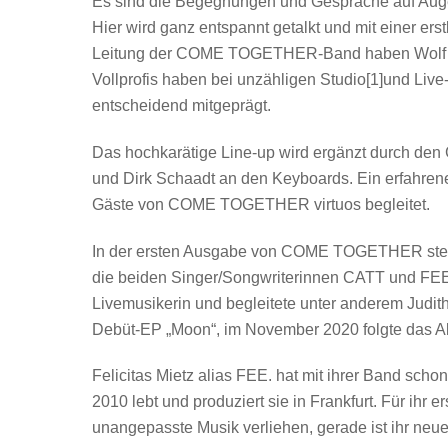
Es sind die Begegnungen und Gespräche auf 
Hier wird ganz entspannt getalkt und mit einer er
Leitung der COME TOGETHER-Band haben Wolf S
Vollprofis haben bei unzähligen Studio[1]und Liv
entscheidend mitgeprägt.
Das hochkarätige Line-up wird ergänzt durch den Gi
und Dirk Schaadt an den Keyboards. Ein erfahrene
Gäste von COME TOGETHER virtuos begleitet.
In der ersten Ausgabe von COME TOGETHER stellt
die beiden Singer/Songwriterinnen CATT und FEE. 
Livemusikerin und begleitete unter anderem Judit
Debüt-EP „Moon“, im November 2020 folgte das A
Felicitas Mietz alias FEE. hat mit ihrer Band scho
2010 lebt und produziert sie in Frankfurt. Für ihr
unangepasste Musik verliehen, gerade ist ihr neue