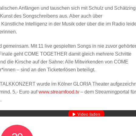
alischen Anfängen und tauschen sich mit Schulz und Schätzing
 Kunst des Songschreibens aus. Aber auch über
ünstliche Intelligenz in der Musik oder über die im Radio leid
erinnen.
 gemeinsam. Mit 11 live gespielten Songs in nie zuvor gehörte
inale geht COME TOGETHER damit gleich mehrere Schritte
Und die Kirsche auf der Sahne: Alle Mitwirkenden von COME
nnen – sind an den Ticketerlösen beteiligt.
ALKKONZERT wurde im Kölner GLORIA Theater aufgezeichn
 mind. 5,- Euro auf
www.streamfood.tv
– dem Streamingportal für
Mit dem Laden des Videos akzeptieren Sie die Datenschutzerkläru
.
Mehr erfahren
Video laden
YouTube immer entsperren