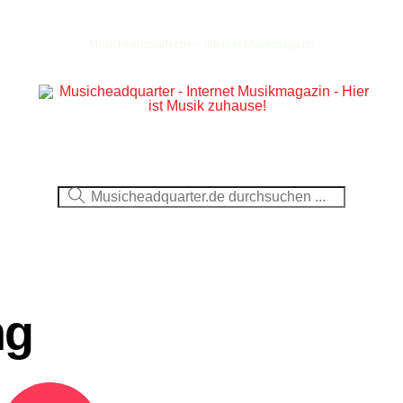
Musicheadquarter.de – Internet Musikmagazin
Ausblick
CDs
DVDs
Berichte
Fotos
ng