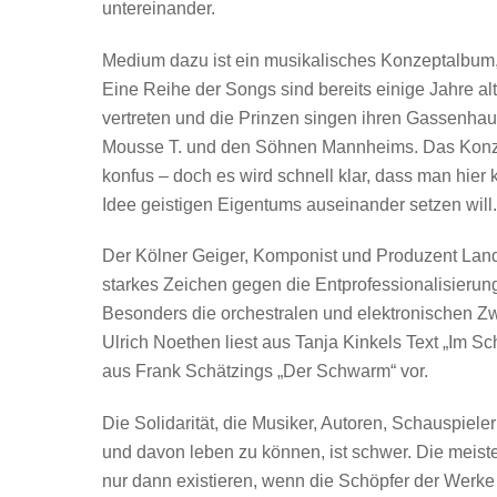
untereinander.
Medium dazu ist ein musikalisches Konzeptalbum, 
Eine Reihe der Songs sind bereits einige Jahre a
vertreten und die Prinzen singen ihren Gassenhauer 
Mousse T. und den Söhnen Mannheims. Das Konzept
konfus – doch es wird schnell klar, dass man hier
Idee geistigen Eigentums auseinander setzen will.
Der Kölner Geiger, Komponist und Produzent Land
starkes Zeichen gegen die Entprofessionalisierung
Besonders die orchestralen und elektronischen
Ulrich Noethen liest aus Tanja Kinkels Text „Im S
aus Frank Schätzings „Der Schwarm“ vor.
Die Solidarität, die Musiker, Autoren, Schauspieler
und davon leben zu können, ist schwer. Die meisten
nur dann existieren, wenn die Schöpfer der Werke 