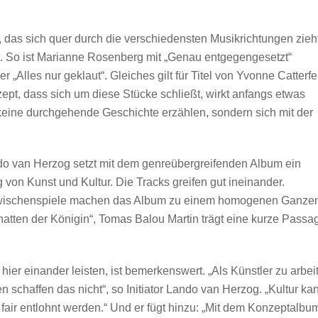
das sich quer durch die verschiedensten Musikrichtungen zieht
lt. So ist Marianne Rosenberg mit „Genau entgegengesetzt“
„Alles nur geklaut“. Gleiches gilt für Titel von Yvonne Catterfe
, dass sich um diese Stücke schließt, wirkt anfangs etwas
 keine durchgehende Geschichte erzählen, sondern sich mit der
o van Herzog setzt mit dem genreübergreifenden Album ein
 von Kunst und Kultur. Die Tracks greifen gut ineinander.
 Zwischenspiele machen das Album zu einem homogenen Ganze
chatten der Königin“, Tomas Balou Martin trägt eine kurze Passa
 hier einander leisten, ist bemerkenswert. „Als Künstler zu arbei
 schaffen das nicht“, so Initiator Lando van Herzog. „Kultur ka
fair entlohnt werden.“ Und er fügt hinzu: „Mit dem Konzeptalbu