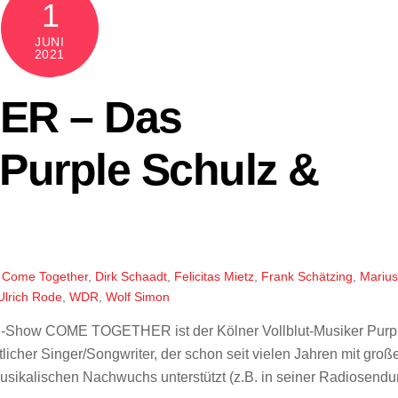
1
JUNI
2021
R – Das
 Purple Schulz &
,
Come Together
,
Dirk Schaadt
,
Felicitas Mietz
,
Frank Schätzing
,
Marius
Ulrich Rode
,
WDR
,
Wolf Simon
Show COME TOGETHER ist der Kölner Vollblut-Musiker Purp
licher Singer/Songwriter, der schon seit vielen Jahren mit groß
usikalischen Nachwuchs unterstützt (z.B. in seiner Radiosend