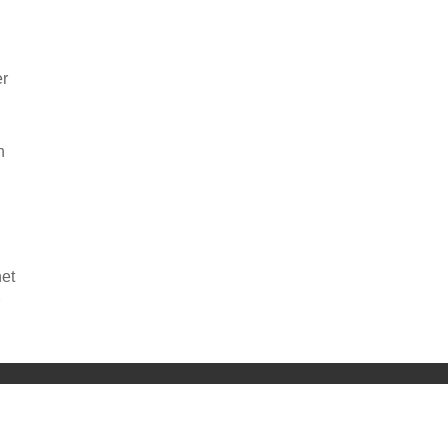
er
n
et
ng von YouTube.