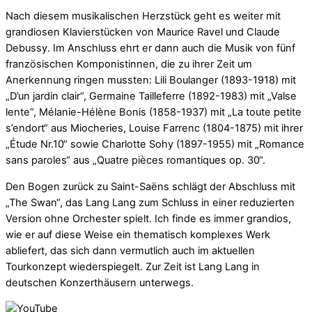
Nach diesem musikalischen Herzstück geht es weiter mit
grandiosen Klavierstücken von Maurice Ravel und Claude
Debussy. Im Anschluss ehrt er dann auch die Musik von fünf
französischen Komponistinnen, die zu ihrer Zeit um
Anerkennung ringen mussten: Lili Boulanger (1893-1918) mit
„D’un jardin clair“, Germaine Tailleferre (1892-1983) mit „Valse
lente“, Mélanie-Hélène Bonis (1858-1937) mit „La toute petite
s’endort“ aus Miocheries, Louise Farrenc (1804-1875) mit ihrer
„Étude Nr.10“ sowie Charlotte Sohy (1897-1955) mit „Romance
sans paroles“ aus „Quatre pièces romantiques op. 30“.
Den Bogen zurück zu Saint-Saëns schlägt der Abschluss mit
„The Swan“, das Lang Lang zum Schluss in einer reduzierten
Version ohne Orchester spielt. Ich finde es immer grandios,
wie er auf diese Weise ein thematisch komplexes Werk
abliefert, das sich dann vermutlich auch im aktuellen
Tourkonzept wiederspiegelt. Zur Zeit ist Lang Lang in
deutschen Konzerthäusern unterwegs.