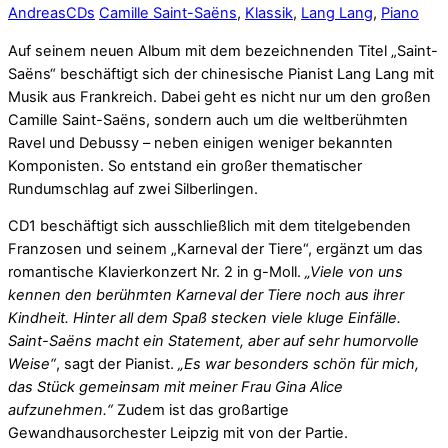
Andreas
CDs
Camille Saint-Saëns
,
Klassik
,
Lang Lang
,
Piano
Auf seinem neuen Album mit dem bezeichnenden Titel „Saint-
Saëns“ beschäftigt sich der chinesische Pianist Lang Lang mit
Musik aus Frankreich. Dabei geht es nicht nur um den großen
Camille Saint-Saëns, sondern auch um die weltberühmten
Ravel und Debussy – neben einigen weniger bekannten
Komponisten. So entstand ein großer thematischer
Rundumschlag auf zwei Silberlingen.
CD1 beschäftigt sich ausschließlich mit dem titelgebenden
Franzosen und seinem „Karneval der Tiere“, ergänzt um das
romantische Klavierkonzert Nr. 2 in g-Moll.
„Viele von uns
kennen den berühmten Karneval der Tiere noch aus ihrer
Kindheit. Hinter all dem Spaß stecken viele kluge Einfälle.
Saint-Saëns macht ein Statement, aber auf sehr humorvolle
Weise“
, sagt der Pianist.
„Es war besonders schön für mich,
das Stück gemeinsam mit meiner Frau Gina Alice
aufzunehmen.“
Zudem ist das großartige
Gewandhausorchester Leipzig mit von der Partie.