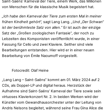
Saint-Saëns’ Karneval der Tiere, einem Werk, das Millionen
von Menschen für die klassische Musik begeistert hat.
„Ich habe den Karneval der Tiere zum ersten Mal in meiner
frühen Kindheit gehört“,
sagt Lang Lang.
„Und „Der Schwan“
ist der berühmteste Satz von allen.“
Er ist auch der einzige
Satz der „Großen zoologischen Fantasie“, der noch zu
Lebzeiten des Komponisten veröffentlicht wurde, in einer
Fassung für Cello und zwei Klaviere. Seither sind viele
Bearbeitungen entstanden. Hier wird er in einer neuen
Bearbeitung von Émile Naoumoff vorgestellt.
Fotocredit: Olaf Heine
„Lang Lang – Saint-Saëns“ kommt am 01. März 2024 auf 2
CDs, als Doppel-LP und digital heraus. Herzstück der
Aufnahme sind Saint-Saëns’ Karneval der Tiere sowie sein
virtuoses Klavierkonzert Nr. 2. In beiden Werken wird der
Künstler vom Gewandhausorchester unter der Leitung von
Andris Nelsons begleitet, während seine Frau Gina Alice die