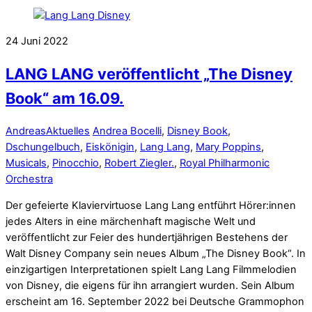
24
Juni
2022
LANG LANG veröffentlicht „The Disney
Book“ am 16.09.
Andreas
Aktuelles
Andrea Bocelli
,
Disney Book
,
Dschungelbuch
,
Eiskönigin
,
Lang Lang
,
Mary Poppins
,
Musicals
,
Pinocchio
,
Robert Ziegler.
,
Royal Philharmonic
Orchestra
Der gefeierte Klaviervirtuose Lang Lang entführt Hörer:innen
jedes Alters in eine märchenhaft magische Welt und
veröffentlicht zur Feier des hundertjährigen Bestehens der
Walt Disney Company sein neues Album „The Disney Book“. In
einzigartigen Interpretationen spielt Lang Lang Filmmelodien
von Disney, die eigens für ihn arrangiert wurden. Sein Album
erscheint am 16. September 2022 bei Deutsche Grammophon