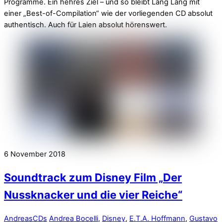
Programme. Ein hehres Ziel – und so bleibt Lang Lang mit
einer „Best-of-Compilation“ wie der vorliegenden CD absolut
authentisch. Auch für Laien absolut hörenswert.
6
November
2018
Soundtrack zum Disney Film „Der
Nussknacker und die vier Reiche“
Andreas
CDs
Andrea Bocelli
,
Disney
,
E.T.A. Hoffmann
,
Gustavo