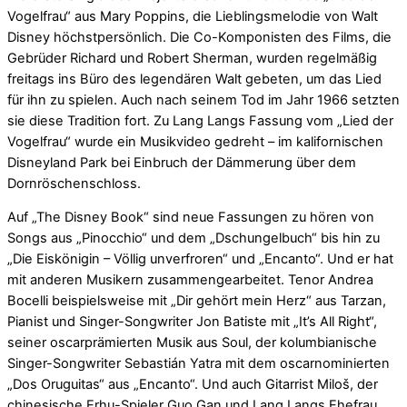
Vogelfrau“ aus Mary Poppins, die Lieblingsmelodie von Walt
Disney höchstpersönlich. Die Co-Komponisten des Films, die
Gebrüder Richard und Robert Sherman, wurden regelmäßig
freitags ins Büro des legendären Walt gebeten, um das Lied
für ihn zu spielen. Auch nach seinem Tod im Jahr 1966 setzten
sie diese Tradition fort. Zu Lang Langs Fassung vom „Lied der
Vogelfrau“ wurde ein Musikvideo gedreht – im kalifornischen
Disneyland Park bei Einbruch der Dämmerung über dem
Dornröschenschloss.
Auf „The Disney Book“ sind neue Fassungen zu hören von
Songs aus „Pinocchio“ und dem „Dschungelbuch“ bis hin zu
„Die Eiskönigin – Völlig unverfroren“ und „Encanto“. Und er hat
mit anderen Musikern zusammengearbeitet. Tenor Andrea
Bocelli beispielsweise mit „Dir gehört mein Herz“ aus Tarzan,
Pianist und Singer-Songwriter Jon Batiste mit „It’s All Right“,
seiner oscarprämierten Musik aus Soul, der kolumbianische
Singer-Songwriter Sebastián Yatra mit dem oscarnominierten
„Dos Oruguitas“ aus „Encanto“. Und auch Gitarrist Miloš, der
chinesische Erhu-Spieler Guo Gan und Lang Langs Ehefrau