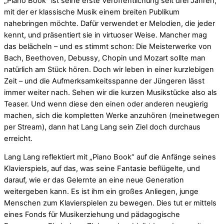
„Piano Book“ ist seine erste Veröffentlichung seit drei Jahren,
mit der er klassische Musik einem breiten Publikum
nahebringen möchte. Dafür verwendet er Melodien, die jeder
kennt, und präsentiert sie in virtuoser Weise. Mancher mag
das belächeln – und es stimmt schon: Die Meisterwerke von
Bach, Beethoven, Debussy, Chopin und Mozart sollte man
natürlich am Stück hören. Doch wir leben in einer kurzlebigen
Zeit – und die Aufmerksamkeitsspanne der Jüngeren lässt
immer weiter nach. Sehen wir die kurzen Musikstücke also als
Teaser. Und wenn diese den einen oder anderen neugierig
machen, sich die kompletten Werke anzuhören (meinetwegen
per Stream), dann hat Lang Lang sein Ziel doch durchaus
erreicht.
Lang Lang reflektiert mit „Piano Book“ auf die Anfänge seines
Klavierspiels, auf das, was seine Fantasie beflügelte, und
darauf, wie er das Gelernte an eine neue Generation
weitergeben kann. Es ist ihm ein großes Anliegen, junge
Menschen zum Klavierspielen zu bewegen. Dies tut er mittels
eines Fonds für Musikerziehung und pädagogische