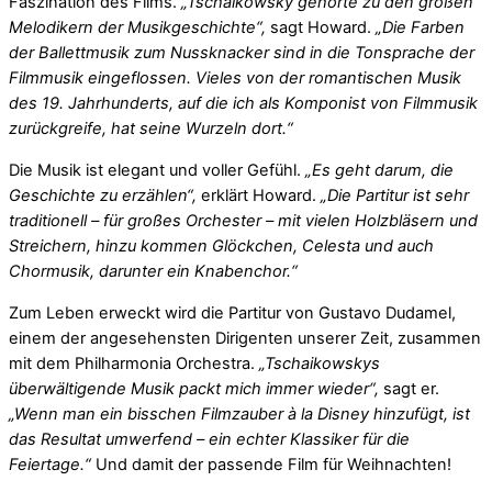
Faszination des Films.
„Tschaikowsky gehörte zu den großen
Melodikern der Musikgeschichte“,
sagt Howard.
„Die Farben
der Ballettmusik zum Nussknacker sind in die Tonsprache der
Filmmusik eingeflossen. Vieles von der romantischen Musik
des 19. Jahrhunderts, auf die ich als Komponist von Filmmusik
zurückgreife, hat seine Wurzeln dort.“
Die Musik ist elegant und voller Gefühl.
„Es geht darum, die
Geschichte zu erzählen“,
erklärt Howard.
„Die Partitur ist sehr
traditionell – für großes Orchester – mit vielen Holzbläsern und
Streichern, hinzu kommen Glöckchen, Celesta und auch
Chormusik, darunter ein Knabenchor.“
Zum Leben erweckt wird die Partitur von Gustavo Dudamel,
einem der angesehensten Dirigenten unserer Zeit, zusammen
mit dem Philharmonia Orchestra.
„Tschaikowskys
überwältigende Musik packt mich immer wieder“,
sagt er.
„Wenn man ein bisschen Filmzauber à la Disney hinzufügt, ist
das Resultat umwerfend – ein echter Klassiker für die
Feiertage.“
Und damit der passende Film für Weihnachten!