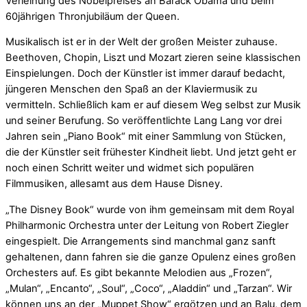
Verleihung des Nobelpreises an Barack Obama und beim
60jährigen Thronjubiläum der Queen.
Musikalisch ist er in der Welt der großen Meister zuhause.
Beethoven, Chopin, Liszt und Mozart zieren seine klassischen
Einspielungen. Doch der Künstler ist immer darauf bedacht,
jüngeren Menschen den Spaß an der Klaviermusik zu
vermitteln. Schließlich kam er auf diesem Weg selbst zur Musik
und seiner Berufung. So veröffentlichte Lang Lang vor drei
Jahren sein „Piano Book“ mit einer Sammlung von Stücken,
die der Künstler seit frühester Kindheit liebt. Und jetzt geht er
noch einen Schritt weiter und widmet sich populären
Filmmusiken, allesamt aus dem Hause Disney.
„The Disney Book“ wurde von ihm gemeinsam mit dem Royal
Philharmonic Orchestra unter der Leitung von Robert Ziegler
eingespielt. Die Arrangements sind manchmal ganz sanft
gehaltenen, dann fahren sie die ganze Opulenz eines großen
Orchesters auf. Es gibt bekannte Melodien aus „Frozen“,
„Mulan“, „Encanto“, „Soul“, „Coco“, „Aladdin“ und „Tarzan“. Wir
können uns an der „Muppet Show“ ergötzen und an Balu, dem