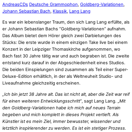
Andreas
CDs
Deutsche Grammophon
,
Goldberg-Variationen
,
Johann Sebastian Bach
,
Klassik
,
Lang Lang
Es war ein lebenslanger Traum, den sich Lang Lang erfüllte, als
er Johann Sebastian Bachs “Goldberg-Variationen” aufnahm.
Das Album bietet dem Hörer gleich zwei Darbietungen des
Stücks: Die erste wurde in einem einzigen Take live bei einem
Konzert in der Leipziger Thomaskirche aufgenommen, wo
Bach fast 30 Jahre tätig war und auch begraben ist. Die zweite
entstand kurz darauf in der Abgeschiedenheit eines Studios.
Die beiden Einspielungen sind zusammen als Teil einer Super-
Deluxe-Edition erhältlich, in der als Weltneuheit Studio- und
Liveaufnahme gleichzeitig erscheinen.
„Ich bin jetzt 38 Jahre alt. Das ist nicht alt, aber die Zeit war reif
für einen weiteren Entwicklungsschritt“
, sagt Lang Lang. „
Mit
den Goldberg-Variationen habe ich mich auf neues Terrain
begeben und mich komplett in dieses Projekt vertieft. Als
Künstler ist es mein Ziel, immer bewusster, wissender und
letztlich inspirierender zu werden. Es ist ein stetiger Prozess.