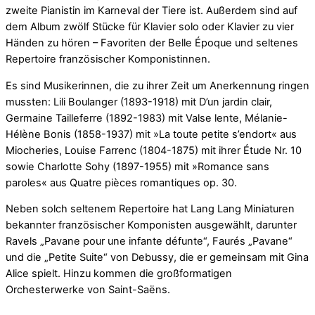
zweite Pianistin im Karneval der Tiere ist. Außerdem sind auf
dem Album zwölf Stücke für Klavier solo oder Klavier zu vier
Händen zu hören – Favoriten der Belle Époque und seltenes
Repertoire französischer Komponistinnen.
Es sind Musikerinnen, die zu ihrer Zeit um Anerkennung ringen
mussten: Lili Boulanger (1893-1918) mit D’un jardin clair,
Germaine Tailleferre (1892-1983) mit Valse lente, Mélanie-
Hélène Bonis (1858-1937) mit »La toute petite s’endort« aus
Miocheries, Louise Farrenc (1804-1875) mit ihrer Étude Nr. 10
sowie Charlotte Sohy (1897-1955) mit »Romance sans
paroles« aus Quatre pièces romantiques op. 30.
Neben solch seltenem Repertoire hat Lang Lang Miniaturen
bekannter französischer Komponisten ausgewählt, darunter
Ravels „Pavane pour une infante défunte“, Faurés „Pavane“
und die „Petite Suite“ von Debussy, die er gemeinsam mit Gina
Alice spielt. Hinzu kommen die großformatigen
Orchesterwerke von Saint-Saëns.