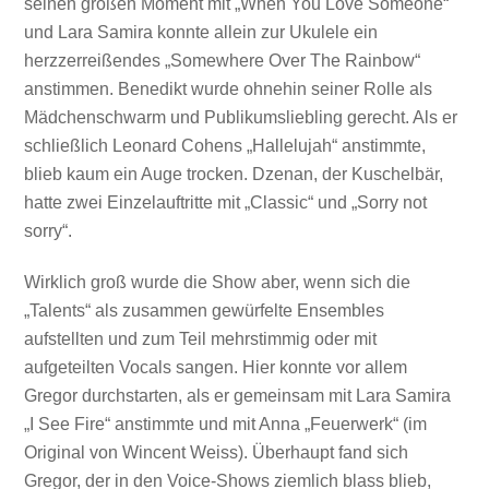
seinen großen Moment mit „When You Love Someone“
und Lara Samira konnte allein zur Ukulele ein
herzzerreißendes „Somewhere Over The Rainbow“
anstimmen. Benedikt wurde ohnehin seiner Rolle als
Mädchenschwarm und Publikumsliebling gerecht. Als er
schließlich Leonard Cohens „Hallelujah“ anstimmte,
blieb kaum ein Auge trocken. Dzenan, der Kuschelbär,
hatte zwei Einzelauftritte mit „Classic“ und „Sorry not
sorry“.
Wirklich groß wurde die Show aber, wenn sich die
„Talents“ als zusammen gewürfelte Ensembles
aufstellten und zum Teil mehrstimmig oder mit
aufgeteilten Vocals sangen. Hier konnte vor allem
Gregor durchstarten, als er gemeinsam mit Lara Samira
„I See Fire“ anstimmte und mit Anna „Feuerwerk“ (im
Original von Wincent Weiss). Überhaupt fand sich
Gregor, der in den Voice-Shows ziemlich blass blieb,