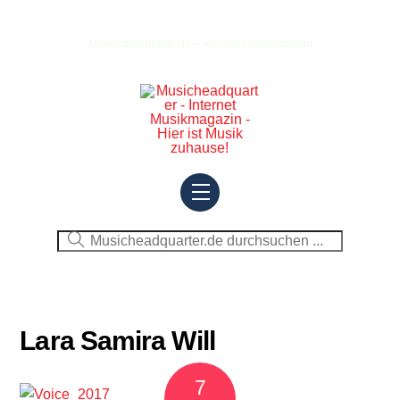
Skip
to
Musicheadquarter.de – Internet Musikmagazin
content
Menu
Lara Samira Will
7