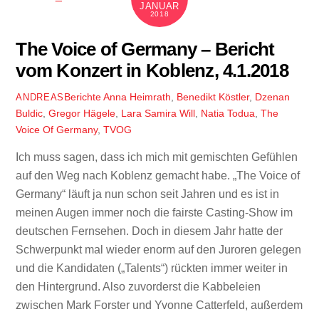
JANUAR
2018
The Voice of Germany – Bericht
vom Konzert in Koblenz, 4.1.2018
Berichte
Anna Heimrath
,
Benedikt Köstler
,
Dzenan
ANDREAS
Buldic
,
Gregor Hägele
,
Lara Samira Will
,
Natia Todua
,
The
Voice Of Germany
,
TVOG
Ich muss sagen, dass ich mich mit gemischten Gefühlen
auf den Weg nach Koblenz gemacht habe. „The Voice of
Germany“ läuft ja nun schon seit Jahren und es ist in
meinen Augen immer noch die fairste Casting-Show im
deutschen Fernsehen. Doch in diesem Jahr hatte der
Schwerpunkt mal wieder enorm auf den Juroren gelegen
und die Kandidaten („Talents“) rückten immer weiter in
den Hintergrund. Also zuvorderst die Kabbeleien
zwischen Mark Forster und Yvonne Catterfeld, außerdem