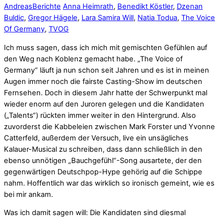
Andreas
Berichte
Anna Heimrath
,
Benedikt Köstler
,
Dzenan
Buldic
,
Gregor Hägele
,
Lara Samira Will
,
Natia Todua
,
The Voice
Of Germany
,
TVOG
Ich muss sagen, dass ich mich mit gemischten Gefühlen auf
den Weg nach Koblenz gemacht habe. „The Voice of
Germany“ läuft ja nun schon seit Jahren und es ist in meinen
Augen immer noch die fairste Casting-Show im deutschen
Fernsehen. Doch in diesem Jahr hatte der Schwerpunkt mal
wieder enorm auf den Juroren gelegen und die Kandidaten
(„Talents“) rückten immer weiter in den Hintergrund. Also
zuvorderst die Kabbeleien zwischen Mark Forster und Yvonne
Catterfeld, außerdem der Versuch, live ein unsägliches
Kalauer-Musical zu schreiben, dass dann schließlich in den
ebenso unnötigen „Bauchgefühl“-Song ausartete, der den
gegenwärtigen Deutschpop-Hype gehörig auf die Schippe
nahm. Hoffentlich war das wirklich so ironisch gemeint, wie es
bei mir ankam.
Was ich damit sagen will: Die Kandidaten sind diesmal