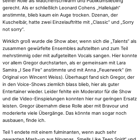
seiner Rolle als Mädchenschwarm und Publikumsliebling
gerecht. Als er schließlich Leonard Cohens „Hallelujah“
anstimmte, blieb kaum ein Auge trocken. Dzenan, der
Kuschelbär, hatte zwei Einzelauftritte mit „Classic“ und „Sorry
not sorry“.
Wirklich groß wurde die Show aber, wenn sich die „Talents“ als
zusammen gewürfelte Ensembles aufstellten und zum Teil
mehrstimmig oder mit aufgeteilten Vocals sangen. Hier konnte
vor allem Gregor durchstarten, als er gemeinsam mit Lara
Samira „I See Fire“ anstimmte und mit Anna „Feuerwerk“ (im
Original von Wincent Weiss). Überhaupt fand sich Gregor, der
in den Voice-Shows ziemlich blass blieb, hier als guter
Entertainer wieder. Leider fehlte ein Moderator für die Show
und die Video-Einspielungen konnten hier nur geringen Ersatz
leisten. Gregor übernahm diese Rolle aber mit Bravour und
moderierte viele Übergänge. Das könnte man sogar noch
ausbauen, finde ich.
Teil 1 endete mit einem fulminanten, wenn auch sehr
gewagten Mash-up aus Nirvanas „Smells Like Teen Spirit“ und