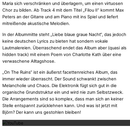
Maria sich verschränken und überlagern, um einen virtuosen
Chor zu bilden. Ab Track 4 mit dem Titel „Filou II“ kommt Max
Peters an der Gitarre und am Piano mit ins Spiel und liefert
mitreißende akustische Melodien.
In der Albummitte steht „Liebe blaue graue Nacht“, das jedoch
keine deutschen Lyrics zu bieten hat sondern vokale
Lautmalereien. Überraschend endet das Album aber (quasi als
hidden track) mit einem Poem von Charlotte Kath über eine
verwaschene Alltagshose.
„On The Ruins“ ist ein äußerst facettenreiches Album, das
immer wieder überrascht. Der Sound schwankt zwischen
Melancholie und Chaos. Die Elektronik fügt sich gut in die
organische Grundstruktur ein und wird nie zum Selbstzweck.
Die Arrangements sind so komplex, dass man sich an keiner
Stelle entspannt zurücklehnen kann. Und was ist jetzt mit
Mit dem La
Björn? Der kann uns gestohlen bleiben!
Mit dem La