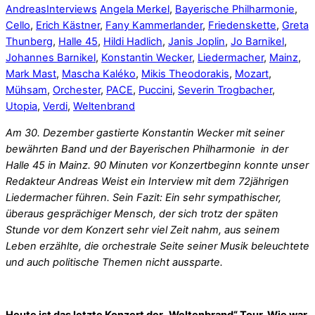
Andreas
Interviews
Angela Merkel
,
Bayerische Philharmonie
,
Cello
,
Erich Kästner
,
Fany Kammerlander
,
Friedenskette
,
Greta
Thunberg
,
Halle 45
,
Hildi Hadlich
,
Janis Joplin
,
Jo Barnikel
,
Johannes Barnikel
,
Konstantin Wecker
,
Liedermacher
,
Mainz
,
Mark Mast
,
Mascha Kaléko
,
Mikis Theodorakis
,
Mozart
,
Mühsam
,
Orchester
,
PACE
,
Puccini
,
Severin Trogbacher
,
Utopia
,
Verdi
,
Weltenbrand
Am 30. Dezember gastierte Konstantin Wecker mit seiner
bewährten Band und der Bayerischen Philharmonie in der
Halle 45 in Mainz. 90 Minuten vor Konzertbeginn konnte unser
Redakteur Andreas Weist ein Interview mit dem 72jährigen
Liedermacher führen. Sein Fazit: Ein sehr sympathischer,
überaus gesprächiger Mensch, der sich trotz der späten
Stunde vor dem Konzert sehr viel Zeit nahm, aus seinem
Leben erzählte, die orchestrale Seite seiner Musik beleuchtete
und auch politische Themen nicht aussparte.