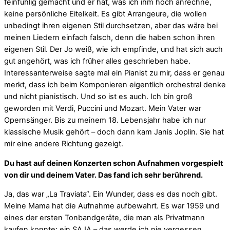
feinfühlig gemacht und er hat, was ich ihm hoch anrechne,
keine persönliche Eitelkeit. Es gibt Arrangeure, die wollen
unbedingt ihren eigenen Stil durchsetzen, aber das wäre bei
meinen Liedern einfach falsch, denn die haben schon ihren
eigenen Stil. Der Jo weiß, wie ich empfinde, und hat sich auch
gut angehört, was ich früher alles geschrieben habe.
Interessanterweise sagte mal ein Pianist zu mir, dass er genau
merkt, dass ich beim Komponieren eigentlich orchestral denke
und nicht pianistisch. Und so ist es auch. Ich bin groß
geworden mit Verdi, Puccini und Mozart. Mein Vater war
Opernsänger. Bis zu meinem 18. Lebensjahr habe ich nur
klassische Musik gehört – doch dann kam Janis Joplin. Sie hat
mir eine andere Richtung gezeigt.
Du hast auf deinen Konzerten schon Aufnahmen vorgespielt
von dir und deinem Vater. Das fand ich sehr berührend.
Ja, das war „La Traviata“. Ein Wunder, dass es das noch gibt.
Meine Mama hat die Aufnahme aufbewahrt. Es war 1959 und
eines der ersten Tonbandgeräte, die man als Privatmann
kaufen konnte: ein SAJA – das werde ich nie vergessen.