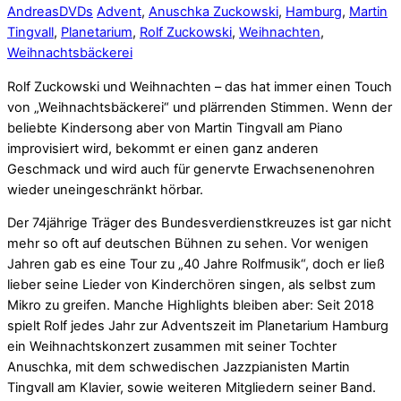
Andreas
DVDs
Advent
,
Anuschka Zuckowski
,
Hamburg
,
Martin
Tingvall
,
Planetarium
,
Rolf Zuckowski
,
Weihnachten
,
Weihnachtsbäckerei
Rolf Zuckowski und Weihnachten – das hat immer einen Touch
von „Weihnachtsbäckerei“ und plärrenden Stimmen. Wenn der
beliebte Kindersong aber von Martin Tingvall am Piano
improvisiert wird, bekommt er einen ganz anderen
Geschmack und wird auch für genervte Erwachsenenohren
wieder uneingeschränkt hörbar.
Der 74jährige Träger des Bundesverdienstkreuzes ist gar nicht
mehr so oft auf deutschen Bühnen zu sehen. Vor wenigen
Jahren gab es eine Tour zu „40 Jahre Rolfmusik“, doch er ließ
lieber seine Lieder von Kinderchören singen, als selbst zum
Mikro zu greifen. Manche Highlights bleiben aber: Seit 2018
spielt Rolf jedes Jahr zur Adventszeit im Planetarium Hamburg
ein Weihnachtskonzert zusammen mit seiner Tochter
Anuschka, mit dem schwedischen Jazzpianisten Martin
Tingvall am Klavier, sowie weiteren Mitgliedern seiner Band.