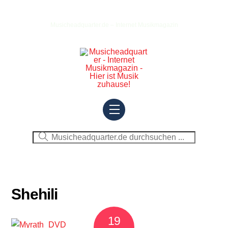
Skip
to
Musicheadquarter.de – Internet Musikmagazin
content
Menu
Shehili
19