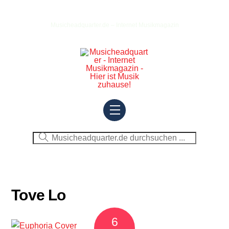
Skip
to
Musicheadquarter.de – Internet Musikmagazin
content
Menu
Tove Lo
6