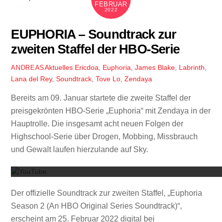
FEBRUAR
2022
EUPHORIA – Soundtrack zur
zweiten Staffel der HBO-Serie
Aktuelles
Ericdoa
,
Euphoria
,
James Blake
,
Labrinth
,
ANDREAS
Lana del Rey
,
Soundtrack
,
Tove Lo
,
Zendaya
Bereits am 09. Januar startete die zweite Staffel der
preisgekrönten HBO-Serie „Euphoria“ mit Zendaya in der
Hauptrolle. Die insgesamt acht neuen Folgen der
Highschool-Serie über Drogen, Mobbing, Missbrauch
Mit dem
und Gewalt laufen hierzulande auf Sky.
Der offizielle Soundtrack zur zweiten Staffel, „Euphoria
Season 2 (An HBO Original Series Soundtrack)“,
erscheint am 25. Februar 2022 digital bei