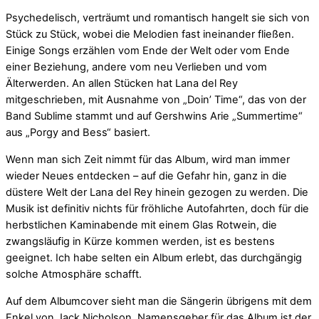
Psychedelisch, verträumt und romantisch hangelt sie sich von
Stück zu Stück, wobei die Melodien fast ineinander fließen.
Einige Songs erzählen vom Ende der Welt oder vom Ende
einer Beziehung, andere vom neu Verlieben und vom
Älterwerden. An allen Stücken hat Lana del Rey
mitgeschrieben, mit Ausnahme von „D
oin’ Time“, das von der
Band Sublime stammt und auf Gershwins Arie „Summertime“
aus „Porgy and Bess“ basiert.
Wenn man sich Zeit nimmt für das Album, wird man immer
wieder Neues entdecken – auf die Gefahr hin, ganz in die
düstere Welt der Lana del Rey hinein gezogen zu werden. Die
Musik ist definitiv nichts für fröhliche Autofahrten, doch für die
herbstlichen Kaminabende mit einem Glas Rotwein, die
zwangsläufig in Kürze kommen werden, ist es bestens
geeignet. Ich habe selten ein Album erlebt, das durchgängig
solche Atmosphäre schafft.
Auf dem Albumcover sieht man die Sängerin übrigens mit dem
Enkel von Jack Nicholson. Namensgeber für das Album ist der