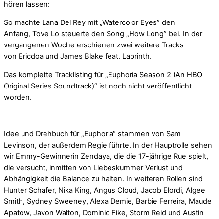
hören lassen:
So machte Lana Del Rey mit „Watercolor Eyes” den
Anfang, Tove Lo steuerte den Song „How Long” bei. In der
vergangenen Woche erschienen zwei weitere Tracks
von Ericdoa und James Blake feat. Labrinth.
Das komplette Tracklisting für „Euphoria Season 2 (An HBO
Original Series Soundtrack)“ ist noch nicht veröffentlicht
worden.
Idee und Drehbuch für „Euphoria“ stammen von Sam
Levinson, der außerdem Regie führte. In der Hauptrolle sehen
wir Emmy-Gewinnerin Zendaya, die die 17-jährige Rue spielt,
die versucht, inmitten von Liebeskummer Verlust und
Abhängigkeit die Balance zu halten. In weiteren Rollen sind
Hunter Schafer, Nika King, Angus Cloud, Jacob Elordi, Algee
Smith, Sydney Sweeney, Alexa Demie, Barbie Ferreira, Maude
Apatow, Javon Walton, Dominic Fike, Storm Reid und Austin
Mit dem La