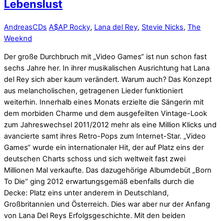
Lebenslust
Andreas
CDs
A$AP Rocky
,
Lana del Rey
,
Stevie Nicks
,
The
Weeknd
Der große Durchbruch mit „Video Games“ ist nun schon fast
sechs Jahre her. In ihrer musikalischen Ausrichtung hat Lana
del Rey sich aber kaum verändert. Warum auch? Das Konzept
aus melancholischen, getragenen Lieder funktioniert
weiterhin. Innerhalb eines Monats erzielte die Sängerin mit
dem morbiden Charme und dem ausgefeilten Vintage-Look
zum Jahreswechsel 2011/2012 mehr als eine Million Klicks und
avancierte samt ihres Retro-Pops zum Internet-Star. „Video
Games“ wurde ein internationaler Hit, der auf Platz eins der
deutschen Charts schoss und sich weltweit fast zwei
Millionen Mal verkaufte. Das dazugehörige Albumdebüt „Born
To Die“ ging 2012 erwartungsgemäß ebenfalls durch die
Decke: Platz eins unter anderem in Deutschland,
Großbritannien und Österreich. Dies war aber nur der Anfang
von Lana Del Reys Erfolgsgeschichte. Mit den beiden