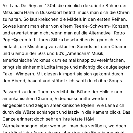
Als Lana Del Rey am 17.04. die reichlich dekorierte Bühne der
Mitsubishi Halle in Düsseldorf betritt, muss man sich die Ohren
zu halten. So laut kreischen die Mädels in den ersten Reihen.
Sowas kennt man eher von einem Teenie-Schwarm- Konzert,
und erwartet man nicht wenn man auf die Alternative- Retro-
Pop –Queen trifft. Ihren Stil zu beschreiben ist gar nicht so
einfach, die Mischung von aktuellen Sounds mit dem Charme
und Glamour der 50’s und 60’s „Americana“ Musik,
amerikanische Volkmusik um es mal knapp zu vereinfachen,
bringt sie einher mit Lolita Image und mächtig dick aufgelegten
Fake- Wimpern. Mit diesen klimpert sie sich gekonnt durch
den Abend, haucht und stöhnt sich sanft durch ihre Songs.
Passend zu dem Thema verleiht die Bühne der Halle einen
amerikanischen Charme, Videoausschnitte werden
eingespielt und zeigen amerikanische Idyllen; wie Lana sich
durch die Wüste schlängelt und lasziv in die Kamera blickt. Das
Ganze erinnert doch sehr an ihre letzte H&M
Werbekampagne, aber wem soll man das verübeln, wo doch
ihre künstliche Ausstrahlung, ohne jegliche Emotionen nicht