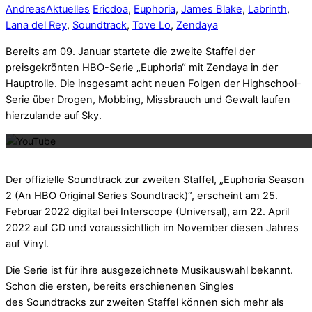
Andreas
Aktuelles
Ericdoa
,
Euphoria
,
James Blake
,
Labrinth
,
Lana del Rey
,
Soundtrack
,
Tove Lo
,
Zendaya
Bereits am 09. Januar startete die zweite Staffel der
preisgekrönten HBO-Serie „Euphoria“ mit Zendaya in der
Hauptrolle. Die insgesamt acht neuen Folgen der Highschool-
Serie über Drogen, Mobbing, Missbrauch und Gewalt laufen
Mit dem La
hierzulande auf Sky.
Der offizielle Soundtrack zur zweiten Staffel, „Euphoria Season
2 (An HBO Original Series Soundtrack)“, erscheint am 25.
Februar 2022 digital bei Interscope (Universal), am 22. April
2022 auf CD und voraussichtlich im November diesen Jahres
auf Vinyl.
Die Serie ist für ihre ausgezeichnete Musikauswahl bekannt.
Schon die ersten, bereits erschienenen Singles
des Soundtracks zur zweiten Staffel können sich mehr als