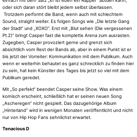
einfach mit dem Satz „Er ist eben ein Rapper“ abtuen kann,
oder sich daran stört bleibt jedem selbst überlassen.
Trotzdem performt die Band, wenn auch mit schlechtem
Sound, straight weiter. Es folgen Songs wie „Die letzte Gang
der Stadt“ und „XOXO“. Erst mit „Blut sehen (Die vergessenen
Pt.2)“ bringt Casper fast die komplette Arena zum ausrasten.
Zugegben, Casper provoziert gerne und grenzt sich
absichtlich vom Rest der Bands ab, aber in einem Punkt ist er
bis jetzt der Vorreiter: Kommunikation mit dem Publikum. Auch
wenn er weiterhin behautet es ganz schrecklich zu finden hier
zu sein, hat kein Künstler des Tages bis jetzt so viel mit dem
Publikum geredet.
Mit „So perfekt“ beendet Casper seine Show. Was einem
komisch erscheint, schließlich hat er seinen neuen Song
„Ascheregen“ nicht gespielt. Das dazugehörige Album
„Hinterland“ wird in wenigen Monaten veröffentlicht und nicht
nur von Hip Hop Fans sehnlichst erwartet.
Tenacious D