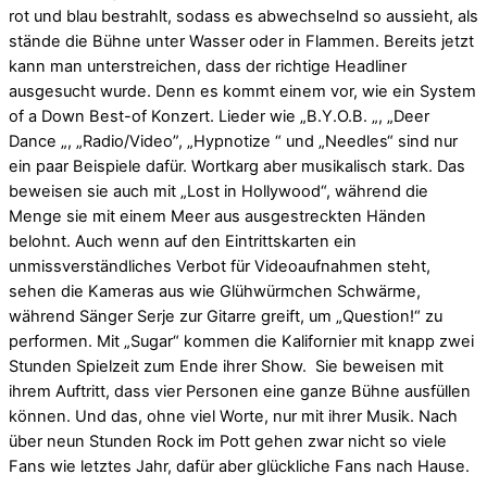
rot und blau bestrahlt, sodass es abwechselnd so aussieht, als
stände die Bühne unter Wasser oder in Flammen. Bereits jetzt
kann man unterstreichen, dass der richtige Headliner
ausgesucht wurde. Denn es kommt einem vor, wie ein System
of a Down Best-of Konzert. Lieder wie „B.Y.O.B. „, „Deer
Dance „, „Radio/Video”, „Hypnotize “ und „Needles“ sind nur
ein paar Beispiele dafür. Wortkarg aber musikalisch stark. Das
beweisen sie auch mit „Lost in Hollywood“, während die
Menge sie mit einem Meer aus ausgestreckten Händen
belohnt. Auch wenn auf den Eintrittskarten ein
unmissverständliches Verbot für Videoaufnahmen steht,
sehen die Kameras aus wie Glühwürmchen Schwärme,
während Sänger Serje zur Gitarre greift, um „Question!“ zu
performen. Mit „Sugar“ kommen die Kalifornier mit knapp zwei
Stunden Spielzeit zum Ende ihrer Show. Sie beweisen mit
ihrem Auftritt, dass vier Personen eine ganze Bühne ausfüllen
können. Und das, ohne viel Worte, nur mit ihrer Musik. Nach
über neun Stunden Rock im Pott gehen zwar nicht so viele
Fans wie letztes Jahr, dafür aber glückliche Fans nach Hause.