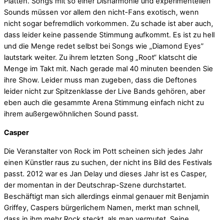
Platten. Songs mit so einer Disharmonie und experimentellen
Sounds müssen vor allem den nicht-Fans exotisch, wenn
nicht sogar befremdlich vorkommen. Zu schade ist aber auch,
dass leider keine passende Stimmung aufkommt. Es ist zu hell
und die Menge redet selbst bei Songs wie „Diamond Eyes”
lautstark weiter. Zu ihrem letzten Song „Root“ klatscht die
Menge im Takt mit. Nach gerade mal 40 minuten beenden Sie
ihre Show. Leider muss man zugeben, dass die Deftones
leider nicht zur Spitzenklasse der Live Bands gehören, aber
eben auch die gesammte Arena Stimmung einfach nicht zu
ihrem außergewöhnlichen Sound passt.
Casper
Die Veranstalter von Rock im Pott scheinen sich jedes Jahr
einen Künstler raus zu suchen, der nicht ins Bild des Festivals
passt. 2012 war es Jan Delay und dieses Jahr ist es Casper,
der momentan in der Deutschrap-Szene durchstartet.
Beschäftigt man sich allerdings einmal genauer mit Benjamin
Griffey, Caspers bürgerlichem Namen, merkt man schnell,
dass in ihm mehr Rock steckt, als man vermutet. Seine