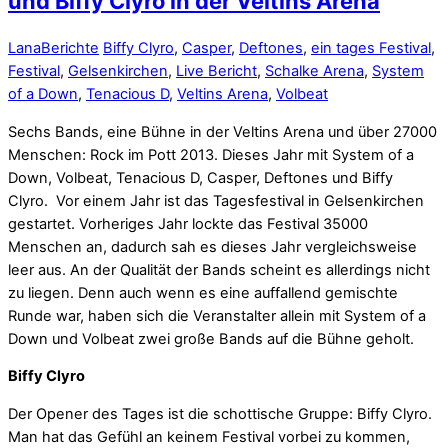
und Biffy Clyro in der Veltins Arena
Lana
Berichte
Biffy Clyro
,
Casper
,
Deftones
,
ein tages Festival
,
Festival
,
Gelsenkirchen
,
Live Bericht
,
Schalke Arena
,
System
of a Down
,
Tenacious D
,
Veltins Arena
,
Volbeat
Sechs Bands, eine Bühne in der Veltins Arena und über 27000
Menschen: Rock im Pott 2013. Dieses Jahr mit System of a
Down, Volbeat, Tenacious D, Casper, Deftones und Biffy
Clyro. Vor einem Jahr ist das Tagesfestival in Gelsenkirchen
gestartet. Vorheriges Jahr lockte das Festival 35000
Menschen an, dadurch sah es dieses Jahr vergleichsweise
leer aus. An der Qualität der Bands scheint es allerdings nicht
zu liegen. Denn auch wenn es eine auffallend gemischte
Runde war, haben sich die Veranstalter allein mit System of a
Down und Volbeat zwei große Bands auf die Bühne geholt.
Biffy Clyro
Der Opener des Tages ist die schottische Gruppe: Biffy Clyro.
Man hat das Gefühl an keinem Festival vorbei zu kommen,