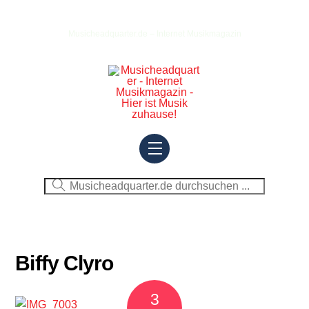
Skip
to
Musicheadquarter.de – Internet Musikmagazin
content
Menu
Biffy Clyro
3