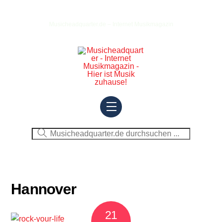
Skip
to
Musicheadquarter.de – Internet Musikmagazin
content
Menu
Hannover
21