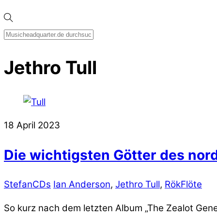
Jethro Tull
18
April
2023
Die wichtigsten Götter des no
Stefan
CDs
Ian Anderson
,
Jethro Tull
,
RökFlöte
So kurz nach dem letzten Album „The Zealot Gene