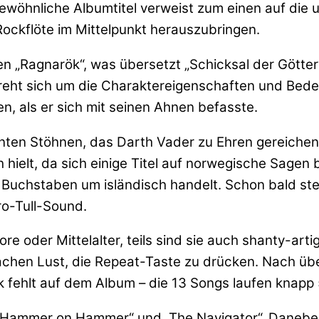
wöhnliche Albumtitel verweist zum einen auf die ur
Rockflöte im Mittelpunkt herauszubringen.
hen „Ragnarök“, was übersetzt „Schicksal der Gött
eht sich um die Charaktereigenschaften und Bede
, als er sich mit seinen Ahnen befasste.
nten Stöhnen, das Darth Vader zu Ehren gereichen
 hielt, da sich einige Titel auf norwegische Sagen
n Buchstaben um isländisch handelt. Schon bald st
ro-Tull-Sound.
e oder Mittelalter, teils sind sie auch shanty-artig
achen Lust, die Repeat-Taste zu drücken. Nach üb
ck fehlt auf dem Album – die 13 Songs laufen knapp
“, „Hammer on Hammer“ und „The Navigator“. Danebe