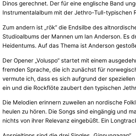
Dinos gerechnet. Der für eine englische Band unge
Instrumentalalbum mit der Jethro-Tull-typischen 
Zum andern ist „rök“ die Endsilbe des altnordisc
Studioalbums der Mannen um Ian Anderson. Es dr
Heidentums. Auf das Thema ist Anderson gestoßen
Der Opener „Voluspo“ startet mit einem ausgedeh
fremden Sprache, die ich zunächst für norwegisch
vermute ich, dass es sich aufgrund der spezielle
ein und die Rockflöte zaubert den typischen Jeth
Die Melodien erinnern zuweilen an nordische Folklor
heulen zu hören. Die Songs sind eingängig und m
nichts von ihrer Relevanz eingebüßt. Ein Longtra
Anspieltipps sind die drei Singles „Ginnungagap