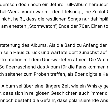
Andersson doch noch ein Jethro Tull-Album heraus
ll-Werk. Vorab war mir der Titelsong „The Zealot 
nicht heißt, dass die restlichen Songs nur dahinp
am ehesten „Stormwatch“, Ende der 70er. Einen tot
Entstehung des Albums. Als die Band zu Anfang der
n sein Haus zurück und wartete dort zunächst auf
frontation mit dem Unerwarteten atmen. Die Wut un
r. So überraschend das Album für die Fans kommen 
ch seltener zum Proben treffen, als über digitale 
Album sei über eine längere Zeit wie ein Whisky gere
, dass sich in religiösen Geschichten auch immer di
nnoch besteht die Gefahr, dass polarisierende An