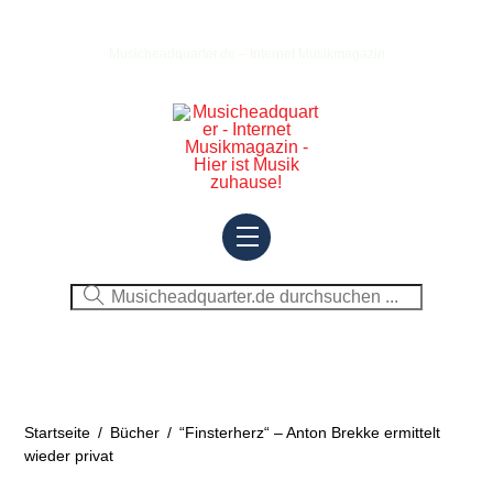
Skip
to
Musicheadquarter.de – Internet Musikmagazin
content
Menu
Startseite
/
Bücher
/
“Finsterherz“ – Anton Brekke ermittelt
wieder privat