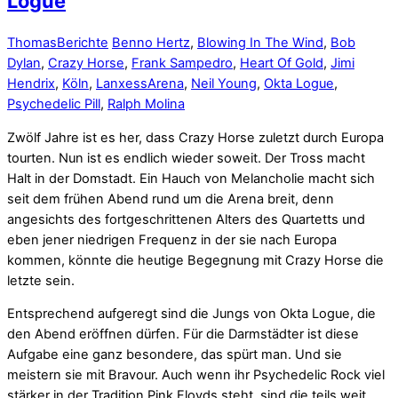
Logue
Thomas
Berichte
Benno Hertz
,
Blowing In The Wind
,
Bob
Dylan
,
Crazy Horse
,
Frank Sampedro
,
Heart Of Gold
,
Jimi
Hendrix
,
Köln
,
LanxessArena
,
Neil Young
,
Okta Logue
,
Psychedelic Pill
,
Ralph Molina
Zwölf Jahre ist es her, dass Crazy Horse zuletzt durch Europa
tourten. Nun ist es endlich wieder soweit. Der Tross macht
Halt in der Domstadt. Ein Hauch von Melancholie macht sich
seit dem frühen Abend rund um die Arena breit, denn
angesichts des fortgeschrittenen Alters des Quartetts und
eben jener niedrigen Frequenz in der sie nach Europa
kommen, könnte die heutige Begegnung mit Crazy Horse die
letzte sein.
Entsprechend aufgeregt sind die Jungs von Okta Logue, die
den Abend eröffnen dürfen. Für die Darmstädter ist diese
Aufgabe eine ganz besondere, das spürt man. Und sie
meistern sie mit Bravour. Auch wenn ihr Psychedelic Rock viel
stärker in der Tradition Pink Floyds steht, sind die teils weit