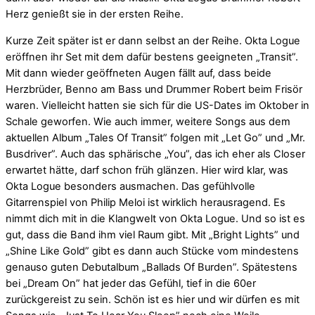
Herz genießt sie in der ersten Reihe.
Kurze Zeit später ist er dann selbst an der Reihe. Okta Logue
eröffnen ihr Set mit dem dafür bestens geeigneten „Transit”.
Mit dann wieder geöffneten Augen fällt auf, dass beide
Herzbrüder, Benno am Bass und Drummer Robert beim Frisör
waren. Vielleicht hatten sie sich für die US-Dates im Oktober in
Schale geworfen. Wie auch immer, weitere Songs aus dem
aktuellen Album „Tales Of Transit” folgen mit „Let Go” und „Mr.
Busdriver”. Auch das sphärische „You”, das ich eher als Closer
erwartet hätte, darf schon früh glänzen. Hier wird klar, was
Okta Logue besonders ausmachen. Das gefühlvolle
Gitarrenspiel von Philip Meloi ist wirklich herausragend. Es
nimmt dich mit in die Klangwelt von Okta Logue. Und so ist es
gut, dass die Band ihm viel Raum gibt. Mit „Bright Lights” und
„Shine Like Gold” gibt es dann auch Stücke vom mindestens
genauso guten Debutalbum „Ballads Of Burden”. Spätestens
bei „Dream On” hat jeder das Gefühl, tief in die 60er
zurückgereist zu sein. Schön ist es hier und wir dürfen es mit