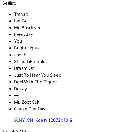
Setlist:
Transit
Let Go
Mr. Busdriver
Everyday
You
Bright Lights
Judith
Shine Like Gold
Dream On
Just To Hear You Sleep
Deal With The Digger
Decay
—
Mr. Zoot Suit
Chase The Day
15
Juli
2013