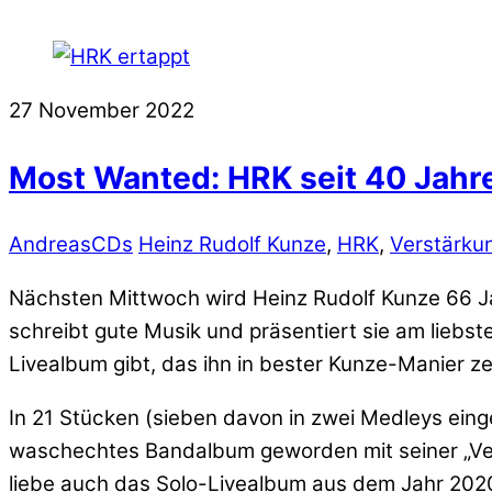
27
November
2022
Most Wanted: HRK seit 40 Jahr
Andreas
CDs
Heinz Rudolf Kunze
,
HRK
,
Verstärku
Nächsten Mittwoch wird Heinz Rudolf Kunze 66 Jah
schreibt gute Musik und präsentiert sie am liebs
Livealbum gibt, das ihn in bester Kunze-Manier ze
In 21 Stücken (sieben davon in zwei Medleys eingep
waschechtes Bandalbum geworden mit seiner „Verst
liebe auch das Solo-Livealbum aus dem Jahr 202