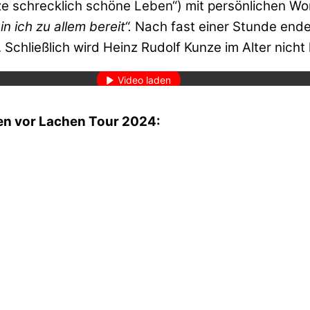
ze schrecklich schöne Leben“) mit persönlichen Wor
n ich zu allem bereit“.
Nach fast einer Stunde ende
den des Videos akzeptieren Sie die Datenschutzerklärung von YouT
chließlich wird Heinz Rudolf Kunze im Alter nicht le
Mehr erfahren
Video laden
YouTube immer entsperren
n vor Lachen Tour 2024: