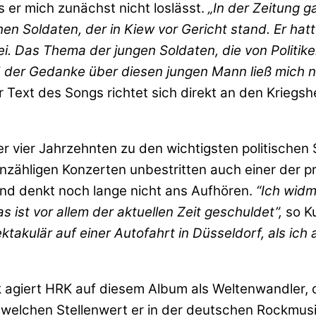
ss er mich zunächst nicht loslässt.
„I
n der Zeitung g
en Soldaten, der in Kiew vor Gericht stand. Er hat
i. Das Thema der jungen Soldaten, die von Politik
d der Gedanke über diesen jungen Mann ließ mich nic
r Text des Songs richtet sich direkt an den Kriegsh
über vier Jahrzehnten zu den wichtigsten politisc
nzähligen Konzerten unbestritten auch einer der pr
 und denkt noch lange nicht ans Aufhören.
“Ich widm
s ist vor allem der aktuellen Zeit geschuldet”,
so K
ktakulär auf einer Autofahrt in Düsseldorf, als ic
 agiert HRK auf diesem Album als Weltenwandler, d
elchen Stellenwert er in der deutschen Rockmusi