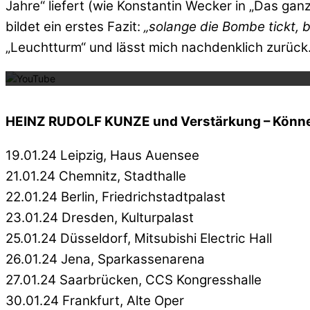
Jahre“ liefert (wie Konstantin Wecker in „Das gan
bildet ein erstes Fazit:
„solange die Bombe tickt, bi
Mit dem La
„Leuchtturm“ und lässt mich nachdenklich zurück. S
HEINZ RUDOLF KUNZE und Verstärkung – Könne
19.01.24 Leipzig, Haus Auensee
21.01.24 Chemnitz, Stadthalle
22.01.24 Berlin, Friedrichstadtpalast
23.01.24 Dresden, Kulturpalast
25.01.24 Düsseldorf, Mitsubishi Electric Hall
26.01.24 Jena, Sparkassenarena
27.01.24 Saarbrücken, CCS Kongresshalle
30.01.24 Frankfurt, Alte Oper