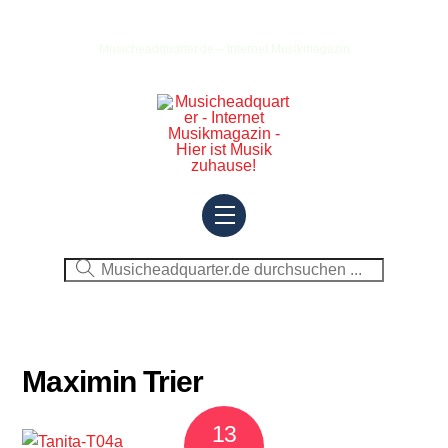
Skip
to
Musicheadquarter.de – Internet Musikmagazin
content
Menu
Maximin Trier
13