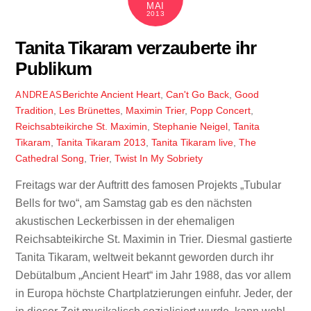
MAI
2013
Tanita Tikaram verzauberte ihr
Publikum
Berichte
Ancient Heart
,
Can't Go Back
,
Good
ANDREAS
Tradition
,
Les Brünettes
,
Maximin Trier
,
Popp Concert
,
Reichsabteikirche St. Maximin
,
Stephanie Neigel
,
Tanita
Tikaram
,
Tanita Tikaram 2013
,
Tanita Tikaram live
,
The
Cathedral Song
,
Trier
,
Twist In My Sobriety
Freitags war der Auftritt des famosen Projekts „Tubular
Bells for two“, am Samstag gab es den nächsten
akustischen Leckerbissen in der ehemaligen
Reichsabteikirche St. Maximin in Trier. Diesmal gastierte
Tanita Tikaram, weltweit bekannt geworden durch ihr
Debütalbum „Ancient Heart“ im Jahr 1988, das vor allem
in Europa höchste Chartplatzierungen einfuhr. Jeder, der