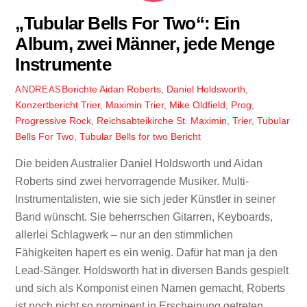
„Tubular Bells For Two“: Ein
Album, zwei Männer, jede Menge
Instrumente
Berichte
Aidan Roberts
,
Daniel Holdsworth
,
ANDREAS
Konzertbericht Trier
,
Maximin Trier
,
Mike Oldfield
,
Prog
,
Progressive Rock
,
Reichsabteikirche St. Maximin
,
Trier
,
Tubular
Bells For Two
,
Tubular Bells for two Bericht
Die beiden Australier Daniel Holdsworth und Aidan
Roberts sind zwei hervorragende Musiker. Multi-
Instrumentalisten, wie sie sich jeder Künstler in seiner
Band wünscht. Sie beherrschen Gitarren, Keyboards,
allerlei Schlagwerk – nur an den stimmlichen
Fähigkeiten hapert es ein wenig. Dafür hat man ja den
Lead-Sänger. Holdsworth hat in diversen Bands gespielt
und sich als Komponist einen Namen gemacht, Roberts
ist noch nicht so prominent in Erscheinung getreten.