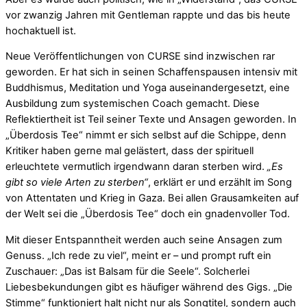
vor zwanzig Jahren mit Gentleman rappte und das bis heute
hochaktuell ist.
Neue Veröffentlichungen von CURSE sind inzwischen rar
geworden. Er hat sich in seinen Schaffenspausen intensiv mit
Buddhismus, Meditation und Yoga auseinandergesetzt, eine
Ausbildung zum systemischen Coach gemacht. Diese
Reflektiertheit ist Teil seiner Texte und Ansagen geworden. In
„Überdosis Tee“ nimmt er sich selbst auf die Schippe, denn
Kritiker haben gerne mal gelästert, dass der spirituell
erleuchtete vermutlich irgendwann daran sterben wird.
„Es
gibt so viele Arten zu sterben“
, erklärt er und erzählt im Song
von Attentaten und Krieg in Gaza. Bei allen Grausamkeiten auf
der Welt sei die „Überdosis Tee“ doch ein gnadenvoller Tod.
Mit dieser Entspanntheit werden auch seine Ansagen zum
Genuss. „Ich rede zu viel“, meint er – und prompt ruft ein
Zuschauer: „Das ist Balsam für die Seele“. Solcherlei
Liebesbekundungen gibt es häufiger während des Gigs. „Die
Stimme“ funktioniert halt nicht nur als Songtitel, sondern auch