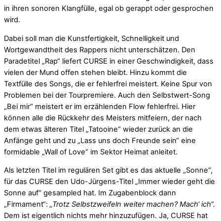
in ihren sonoren Klangfülle, egal ob gerappt oder gesprochen
wird.
Dabei soll man die Kunstfertigkeit, Schnelligkeit und
Wortgewandtheit des Rappers nicht unterschätzen. Den
Paradetitel „Rap“ liefert CURSE in einer Geschwindigkeit, dass
vielen der Mund offen stehen bleibt. Hinzu kommt die
Textfülle des Songs, die er fehlerfrei meistert. Keine Spur von
Problemen bei der Tourpremiere. Auch den Selbstwert-Song
„Bei mir“ meistert er im erzählenden Flow fehlerfrei. Hier
können alle die Rückkehr des Meisters mitfeiern, der nach
dem etwas älteren Titel „Tatooine“ wieder zurück an die
Anfänge geht und zu „Lass uns doch Freunde sein“ eine
formidable „Wall of Love“ im Sektor Heimat anleitet.
Als letzten Titel im regulären Set gibt es das aktuelle „Sonne“,
für das CURSE den Udo-Jürgens-Titel „Immer wieder geht die
Sonne auf“ gesampled hat. Im Zugabenblock dann
„Firmament“:
„Trotz Selbstzweifeln weiter machen? Mach‘ ich“.
Dem ist eigentlich nichts mehr hinzuzufügen. Ja, CURSE hat