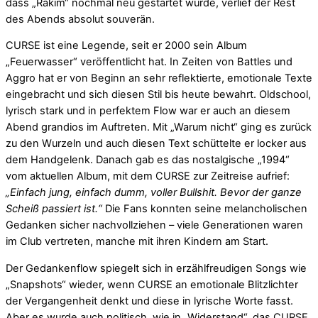
dass „Rakim“ nochmal neu gestartet wurde, verlief der Rest
des Abends absolut souverän.
CURSE ist eine Legende, seit er 2000 sein Album
„Feuerwasser“ veröffentlicht hat. In Zeiten von Battles und
Aggro hat er von Beginn an sehr reflektierte, emotionale Texte
eingebracht und sich diesen Stil bis heute bewahrt. Oldschool,
lyrisch stark und in perfektem Flow war er auch an diesem
Abend grandios im Auftreten. Mit „Warum nicht“ ging es zurück
zu den Wurzeln und auch diesen Text schüttelte er locker aus
dem Handgelenk. Danach gab es das nostalgische „1994“
vom aktuellen Album, mit dem CURSE zur Zeitreise aufrief:
„Einfach jung, einfach dumm, voller Bullshit. Bevor der ganze
Scheiß passiert ist.“
Die Fans konnten seine melancholischen
Gedanken sicher nachvollziehen – viele Generationen waren
im Club vertreten, manche mit ihren Kindern am Start.
Der Gedankenflow spiegelt sich in erzählfreudigen Songs wie
„Snapshots“ wieder, wenn CURSE an emotionale Blitzlichter
der Vergangenheit denkt und diese in lyrische Worte fasst.
Aber es wurde auch politisch, wie in „Widerstand“, das CURSE