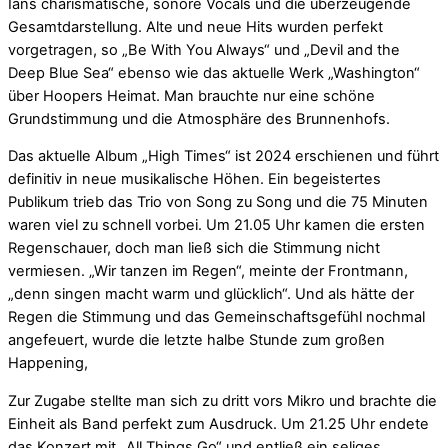
Ians charismatische, sonore Vocals und die überzeugende
Gesamtdarstellung. Alte und neue Hits wurden perfekt
vorgetragen, so „Be With You Always“ und „Devil and the
Deep Blue Sea“ ebenso wie das aktuelle Werk „Washington“
über Hoopers Heimat. Man brauchte nur eine schöne
Grundstimmung und die Atmosphäre des Brunnenhofs.
Das aktuelle Album „High Times“ ist 2024 erschienen und führt
definitiv in neue musikalische Höhen. Ein begeistertes
Publikum trieb das Trio von Song zu Song und die 75 Minuten
waren viel zu schnell vorbei. Um 21.05 Uhr kamen die ersten
Regenschauer, doch man ließ sich die Stimmung nicht
vermiesen. „Wir tanzen im Regen“, meinte der Frontmann,
„denn singen macht warm und glücklich“. Und als hätte der
Regen die Stimmung und das Gemeinschaftsgefühl nochmal
angefeuert, wurde die letzte halbe Stunde zum großen
Happening,
Zur Zugabe stellte man sich zu dritt vors Mikro und brachte die
Einheit als Band perfekt zum Ausdruck. Um 21.25 Uhr endete
das Konzert mit „All Things Go“ und entließ ein seliges