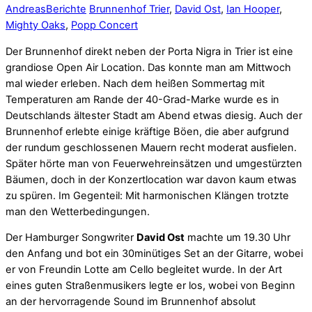
Andreas
Berichte
Brunnenhof Trier
,
David Ost
,
Ian Hooper
,
Mighty Oaks
,
Popp Concert
Der Brunnenhof direkt neben der Porta Nigra in Trier ist eine
grandiose Open Air Location. Das konnte man am Mittwoch
mal wieder erleben. Nach dem heißen Sommertag mit
Temperaturen am Rande der 40-Grad-Marke wurde es in
Deutschlands ältester Stadt am Abend etwas diesig. Auch der
Brunnenhof erlebte einige kräftige Böen, die aber aufgrund
der rundum geschlossenen Mauern recht moderat ausfielen.
Später hörte man von Feuerwehreinsätzen und umgestürzten
Bäumen, doch in der Konzertlocation war davon kaum etwas
zu spüren. Im Gegenteil: Mit harmonischen Klängen trotzte
man den Wetterbedingungen.
Der Hamburger Songwriter
David Ost
machte um 19.30 Uhr
den Anfang und bot ein 30minütiges Set an der Gitarre, wobei
er von Freundin Lotte am Cello begleitet wurde. In der Art
eines guten Straßenmusikers legte er los, wobei von Beginn
an der hervorragende Sound im Brunnenhof absolut