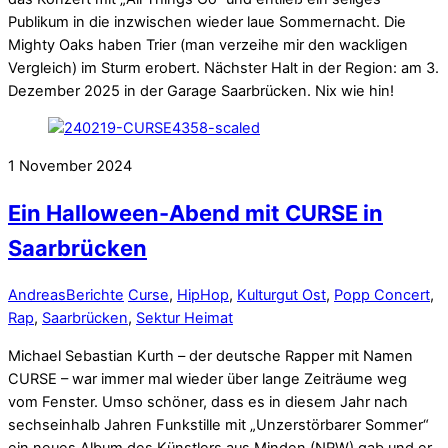
Publikum in die inzwischen wieder laue Sommernacht. Die
Mighty Oaks haben Trier (man verzeihe mir den wackligen
Vergleich) im Sturm erobert. Nächster Halt in der Region: am 3.
Dezember 2025 in der Garage Saarbrücken. Nix wie hin!
1
November
2024
Ein Halloween-Abend mit CURSE in
Saarbrücken
Andreas
Berichte
Curse
,
HipHop
,
Kulturgut Ost
,
Popp Concert
,
Rap
,
Saarbrücken
,
Sektur Heimat
Michael Sebastian Kurth – der deutsche Rapper mit Namen
CURSE – war immer mal wieder über lange Zeiträume weg
vom Fenster. Umso schöner, dass es in diesem Jahr nach
sechseinhalb Jahren Funkstille mit „Unzerstörbarer Sommer“
ein neues Album des Künstlers aus Minden (NRW) gab und er