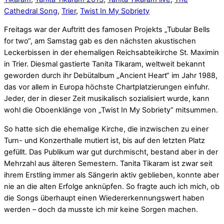
Cathedral Song
,
Trier
,
Twist In My Sobriety
Freitags war der Auftritt des famosen Projekts „Tubular Bells
for two“, am Samstag gab es den nächsten akustischen
Leckerbissen in der ehemaligen Reichsabteikirche St. Maximin
in Trier. Diesmal gastierte Tanita Tikaram, weltweit bekannt
geworden durch ihr Debütalbum „Ancient Heart“ im Jahr 1988,
das vor allem in Europa höchste Chartplatzierungen einfuhr.
Jeder, der in dieser Zeit musikalisch sozialisiert wurde, kann
wohl die Oboenklänge von „Twist In My Sobriety“ mitsummen.
So hatte sich die ehemalige Kirche, die inzwischen zu einer
Turn- und Konzerthalle mutiert ist, bis auf den letzten Platz
gefüllt. Das Publikum war gut durchmischt, bestand aber in der
Mehrzahl aus älteren Semestern. Tanita Tikaram ist zwar seit
ihrem Erstling immer als Sängerin aktiv geblieben, konnte aber
nie an die alten Erfolge anknüpfen. So fragte auch ich mich, ob
die Songs überhaupt einen Wiedererkennungswert haben
werden – doch da musste ich mir keine Sorgen machen.