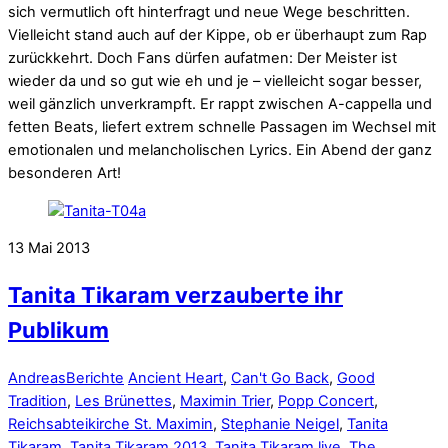
sich vermutlich oft hinterfragt und neue Wege beschritten.
Vielleicht stand auch auf der Kippe, ob er überhaupt zum Rap
zurückkehrt. Doch Fans dürfen aufatmen: Der Meister ist
wieder da und so gut wie eh und je – vielleicht sogar besser,
weil gänzlich unverkrampft. Er rappt zwischen A-cappella und
fetten Beats, liefert extrem schnelle Passagen im Wechsel mit
emotionalen und melancholischen Lyrics. Ein Abend der ganz
besonderen Art!
13
Mai
2013
Tanita Tikaram verzauberte ihr
Publikum
Andreas
Berichte
Ancient Heart
,
Can't Go Back
,
Good
Tradition
,
Les Brünettes
,
Maximin Trier
,
Popp Concert
,
Reichsabteikirche St. Maximin
,
Stephanie Neigel
,
Tanita
Tikaram
,
Tanita Tikaram 2013
,
Tanita Tikaram live
,
The