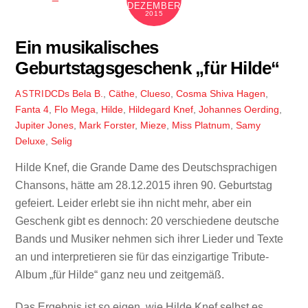
DEZEMBER
2015
Ein musikalisches
Geburtstagsgeschenk „für Hilde“
CDs
Bela B.
,
Cäthe
,
Clueso
,
Cosma Shiva Hagen
,
ASTRID
Fanta 4
,
Flo Mega
,
Hilde
,
Hildegard Knef
,
Johannes Oerding
,
Jupiter Jones
,
Mark Forster
,
Mieze
,
Miss Platnum
,
Samy
Deluxe
,
Selig
Hilde Knef, die Grande Dame des Deutschsprachigen
Chansons, hätte am 28.12.2015 ihren 90. Geburtstag
gefeiert. Leider erlebt sie ihn nicht mehr, aber ein
Geschenk gibt es dennoch: 20 verschiedene deutsche
Bands und Musiker nehmen sich ihrer Lieder und Texte
an und interpretieren sie für das einzigartige Tribute-
Album „für Hilde“ ganz neu und zeitgemäß.
Das Ergebnis ist so eigen, wie Hilde Knef selbst es