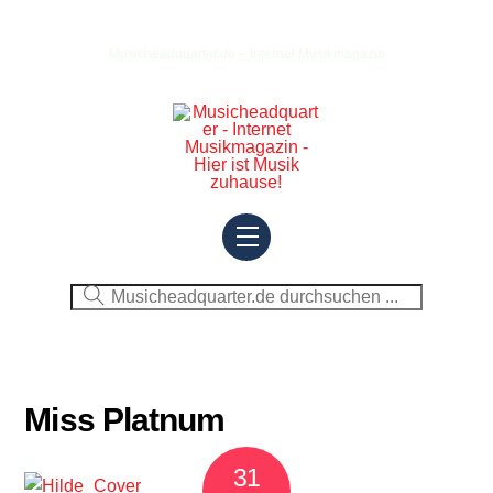
Skip
to
Musicheadquarter.de – Internet Musikmagazin
content
Menu
Miss Platnum
31