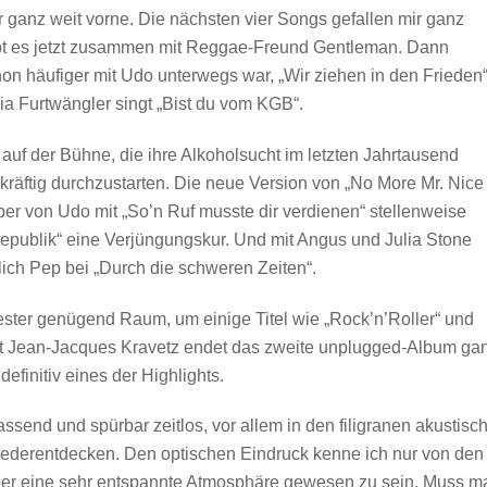
r ganz weit vorne. Die nächsten vier Songs gefallen mir ganz
ibt es jetzt zusammen mit Reggae-Freund Gentleman. Dann
hon häufiger mit Udo unterwegs war, „Wir ziehen in den Frieden“
ria Furtwängler singt „Bist du vom KGB“.
auf der Bühne, die ihre Alkoholsucht im letzten Jahrtausend
äftig durchzustarten. Die neue Version von „No More Mr. Nice
ber von Udo mit „So’n Ruf musste dir verdienen“ stellenweise
republik“ eine Verjüngungskur. Und mit Angus und Julia Stone
lich Pep bei „Durch die schweren Zeiten“.
ter genügend Raum, um einige Titel wie „Rock’n’Roller“ und
mit Jean-Jacques Kravetz endet das zweite unplugged-Album ga
definitiv eines der Highlights.
send und spürbar zeitlos, vor allem in den filigranen akustisc
ederentdecken. Den optischen Eindruck kenne ich nur von den
 aber eine sehr entspannte Atmosphäre gewesen zu sein. Muss m