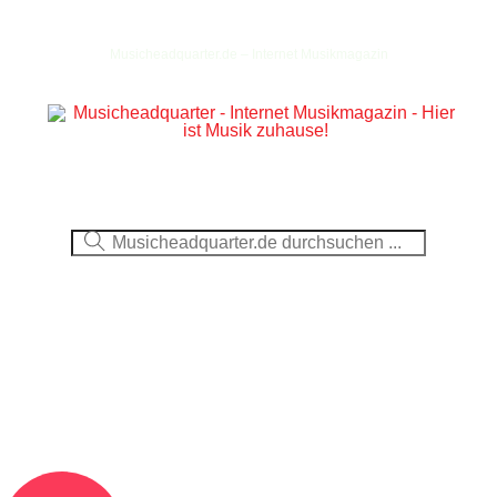
Musicheadquarter.de – Internet Musikmagazin
Ausblick
CDs
DVDs
Berichte
Fotos