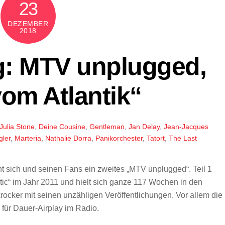
23
DEZEMBER
2018
g: MTV unplugged,
om Atlantik“
Julia Stone
,
Deine Cousine
,
Gentleman
,
Jan Delay
,
Jean-Jacques
gler
,
Marteria
,
Nathalie Dorra
,
Panikorchester
,
Tatort
,
The Last
t sich und seinen Fans ein zweites „MTV unplugged“. Teil 1
ntic“ im Jahr 2011 und hielt sich ganze 117 Wochen in den
ocker mit seinen unzähligen Veröffentlichungen. Vor allem die
 für Dauer-Airplay im Radio.