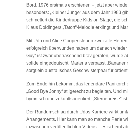
Bord. 1976 erstmals erschienen – jetzt aber wiede
besonders: „Kleiner Junge“ aus dem Jahr 1983 g
schmettert die Kindertruppe Kids on Stage, die sc
Klaus Doldingers „Tatort“-Melodie erklingt und Ma
Mit Udo und Alice Cooper stehen zwei alte Herren 
erfolgreich überwunden haben um danach wieder kr
Guy“ ist zwar überraschend brav geraten, wurde a
solide eingedeutscht. Marteria verpasst „Bananen
sorgt ein australisches Geschwisterpaar für ordent
Zum Ende hin bekommt das legendäre Panikorches
„Good Bye Jonny“ stilgerecht zu begleiten. Und 
hymnisch und zukunftsorientiert: „Sternenreise“ ist 
Der Rundumschlag durch Udos Karriere wirkt umfas
Arrangements. Hier kann man so manche Perle wi
inzwischen veröffentlichten Videos – es scheint