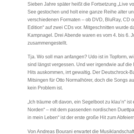
Sieben Jahre später heißt die Fortsetzung „Live v
See gestochen und holt eine ganze Reihe alter un
verschiedenen Formaten – ob DVD, BluRay, CD ode
Edition“ auf zwei CDs vor. Mitgeschnitten wurde 
Kampnagel. Drei Abende waren es vom 4. bis 6. J
zusammengestellt.
Tja. Wo soll man anfangen? Udo ist in Topform, w
sind längst vergessen. Und wer irgendwie auf die
Hits auskommen, irrt gewaltig. Der Deutschrock-Bar
Mitsingen für Otto Normalhörer, doch die Songs au
kein Problem ist.
„Ich träume oft davon, ein Segelboot zu klau’n“ is
Norden“ – mit dem passenden nordischen Duettpart
in mein Leben“ ist der erste große Hit zum Abfeiern
Von Andreas Bourani erwartet die Musiklandschaft