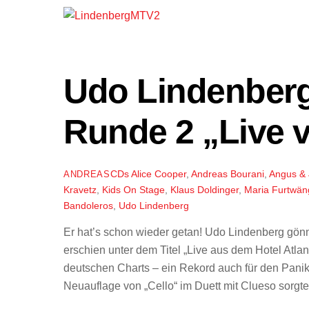
Udo Lindenber
Runde 2 „Live v
CDs
Alice Cooper
,
Andreas Bourani
,
Angus & 
ANDREAS
Kravetz
,
Kids On Stage
,
Klaus Doldinger
,
Maria Furtwän
Bandoleros
,
Udo Lindenberg
Er hat’s schon wieder getan! Udo Lindenberg gönn
erschien unter dem Titel „Live aus dem Hotel Atla
deutschen Charts – ein Rekord auch für den Panikr
Neuauflage von „Cello“ im Duett mit Clueso sorgte