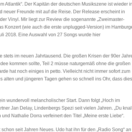
om Atlantik“. Der Kapitän der deutschen Musikszene ist wieder i
d neuer Freunde mit auf die Reise. Der Release erscheint in
r Vinyl. Mir liegt zur Review die sogenannte „Zweimaster-
das Konzert (wie auch die erste unplugged-Version) im Hamburg
uli 2018. Eine Auswahl von 27 Songs wurde hier
ie stets im neuen Jahrtausend. Die großen Krisen der 90er Jahr
 Idee kommen sollte, Teil 2 müsse naturgemäß ohne die großen
de hat noch einiges in petto. Vielleicht nicht immer sofort zum
s alten und jüngeren Tagen gehen so schnell ins Ohr, dass die
t ein wundervoll melancholischer Start. Dann folgt „Hoch im
ner Jan Delay, Lindenbergs Spezi seit vielen Jahren. „Du knal
 und Nathalie Dorra verfeinert den Titel „Meine erste Liebe“.
 schon seit Jahren Neues. Udo hat ihn für den „Radio Song“ an