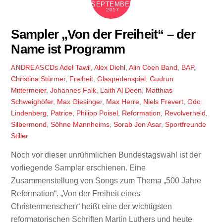
SEPTEMBER
2017
Sampler „Von der Freiheit“ – der
Name ist Programm
CDs
Adel Tawil
,
Alex Diehl
,
Alin Coen Band
,
BAP
,
ANDREAS
Christina Stürmer
,
Freiheit
,
Glasperlenspiel
,
Gudrun
Mittermeier
,
Johannes Falk
,
Laith Al Deen
,
Matthias
Schweighöfer
,
Max Giesinger
,
Max Herre
,
Niels Frevert
,
Odo
Lindenberg
,
Patrice
,
Philipp Poisel
,
Reformation
,
Revolverheld
,
Silbermond
,
Söhne Mannheims
,
Sorab Jon Asar
,
Sportfreunde
Stiller
Noch vor dieser unrühmlichen Bundestagswahl ist der
vorliegende Sampler erschienen. Eine
Zusammenstellung von Songs zum Thema „500 Jahre
Reformation“. „Von der Freiheit eines
Christenmenschen“ heißt eine der wichtigsten
reformatorischen Schriften Martin Luthers und heute