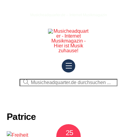
Skip
to
Musicheadquarter.de – Internet Musikmagazin
content
Menu
Patrice
25