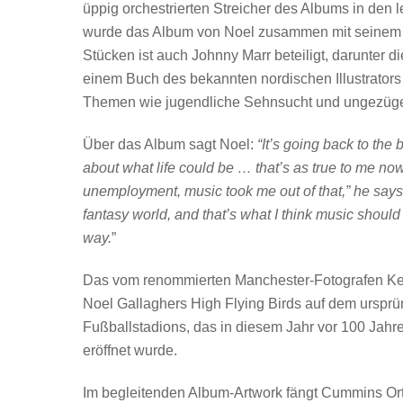
üppig orchestrierten Streicher des Albums in den
wurde das Album von Noel zusammen mit seinem la
Stücken ist auch Johnny Marr beteiligt, darunter di
einem Buch des bekannten nordischen Illustrator
Themen wie jugendliche Sehnsucht und ungezüge
Über das Album sagt Noel:
“It’s going back to th
about what life could be … that’s as true to me no
unemployment, music took me out of that,” he says
fantasy world, and that’s what I think music shoul
way.
”
Das vom renommierten Manchester-Fotografen Ke
Noel Gallaghers High Flying Birds auf dem urspr
Fußballstadions, das in diesem Jahr vor 100 Jah
eröffnet wurde.
Im begleitenden Album-Artwork fängt Cummins Ort