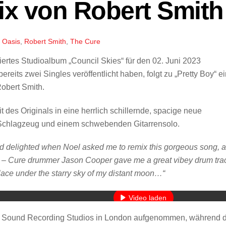
ix von Robert Smith
,
Oasis
,
Robert Smith
,
The Cure
ertes Studioalbum „Council Skies“ für den 02. Juni 2023
reits zwei Singles veröffentlicht haben, folgt zu „Pretty Boy“ e
obert Smith.
 des Originals in eine herrlich schillernde, spacige neue
m Schlagzeug und einem schwebenden Gitarrensolo.
nd delighted when Noel asked me to remix this gorgeous song, 
 out – Cure drummer Jason Cooper gave me a great vibey drum tra
Mit dem Laden des Videos akzeptieren Sie die Datenschutzerkläru
place under the starry sky of my distant moon…“
Mehr erfahren
Video laden
ar Sound Recording Studios in London aufgenommen, während d
YouTube immer entsperren