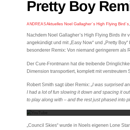
Pretty Boy Rem
Aktuelles
Noel Gallagher´s High Flying Bird´s
ANDREAS
Nachdem Noel Gallagher’s High Flying Birds ihr vi
angekündigt und mit „Easy Now“ und „Pretty Boy“ be
besonderer Remix: Von niemand geringerem als R
Der Cure-Frontmann hat die treibende Dringlichkeit
Dimension transportiert, komplett mit verstreute
Robert Smith sagt über Remix:
„I was surprised a
I had a lot of fun slowing it down and spacing it
to play along with – and the rest just phased into 
„Council Skies“ wurde in Noels eigenen Lone St