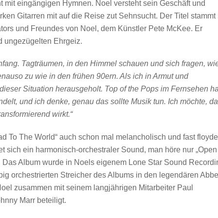
cht mit eingängigen Hymnen. Noel versteht sein Geschäft und
rken Gitarren mit auf die Reise zut Sehnsucht. Der Titel stammt
ators und Freundes von Noel, dem Künstler Pete McKee. Er
 ungezügelten Ehrgeiz.
nfang. Tagträumen, in den Himmel schauen und sich fragen, wi
genauso zu wie in den frühen 90ern. Als ich in Armut und
 dieser Situation herausgeholt.
Top of the Pops im Fernsehen ha
elt, und ich denke, genau das sollte Musik tun. Ich möchte, d
ansformierend wirkt.“
ead To The World“ auch schon mal melancholisch und fast floyd
et sich ein harmonisch-orchestraler Sound, man höre nur „Open
g. Das Album wurde in Noels eigenem Lone Star Sound Recordi
g orchestrierten Streicher des Albums in den legendären Abb
Noel zusammen mit seinem langjährigen Mitarbeiter Paul
hnny Marr beteiligt.