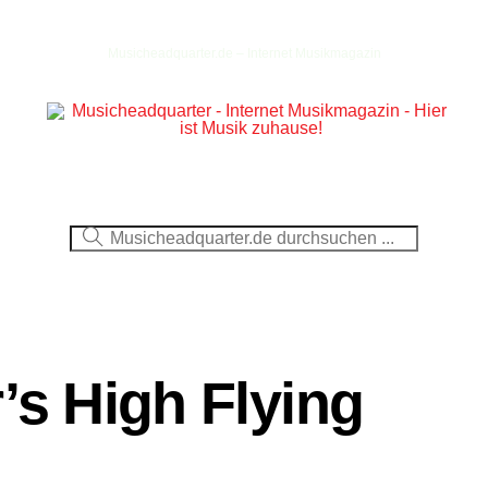
Musicheadquarter.de – Internet Musikmagazin
Ausblick
CDs
DVDs
Berichte
Fotos
’s High Flying