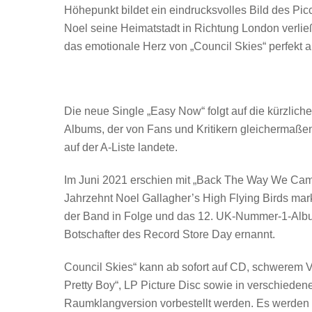
Höhepunkt bildet ein eindrucksvolles Bild des Pi
Noel seine Heimatstadt in Richtung London verließ
das emotionale Herz von „Council Skies“ perfekt a
Die neue Single „Easy Now“ folgt auf die kürzlich
Albums, der von Fans und Kritikern gleichermaßen
auf der A-Liste landete.
Im Juni 2021 erschien mit „Back The Way We Came
Jahrzehnt Noel Gallagher’s High Flying Birds mark
der Band in Folge und das 12. UK-Nummer-1-Album
Botschafter des Record Store Day ernannt.
Council Skies“ kann ab sofort auf CD, schwerem Vi
Pretty Boy“, LP Picture Disc sowie in verschieden
Raumklangversion vorbestellt werden. Es werden au