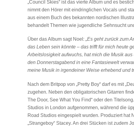
„Council Skies“ ist das vierte Album und es besti
nimmt den Hörer mit eindringlichen Vocals und sta
aus einem Buch des bekannten nordischen Illustr
behandelt Themen wie jugendliche Sehnsucht und
Über das Album sagt Noel:
„Es geht zurück zum A
das Leben sein könnte – das trifft für mich heute 
Arbeitslosigkeit aufwuchs, hat mich die Musik aus
den Donnerstagabend in eine Fantasiewelt verwand
meine Musik in irgendeiner Weise erhebend und tr
Nach dem Britpop von „Pretty Boy“ darf es mit „D
zugehen. Neben den obligatorischen Gitarren find
The Door, See What You Find“ oder den Titelson
Studios in London aufgenommen, während die üppi
Road Studios eingespielt wurden. Produziert hat 
„Strangeboy“ Stacey. An drei Stücken ist zudem Jo