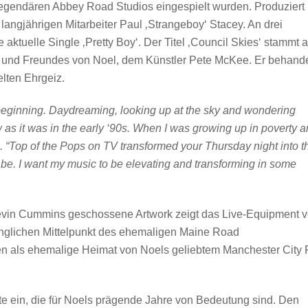
 legendären Abbey Road Studios eingespielt wurden. Produziert
ngjährigen Mitarbeiter Paul ‚Strangeboy‘ Stacey. An drei
e aktuelle Single ‚Pretty Boy‘. Der Titel ‚Council Skies‘ stammt 
s und Freundes von Noel, dem Künstler Pete McKee. Er behande
lten Ehrgeiz.
e beginning. Daydreaming, looking up at the sky and wondering
w as it was in the early ‘90s. When I was growing up in poverty 
. “Top of the Pops on TV transformed your Thursday night into t
d be. I want my music to be elevating and transforming in some
vin Cummins geschossene Artwork zeigt das Live-Equipment 
ünglichen Mittelpunkt des ehemaligen Maine Road
ren als ehemalige Heimat von Noels geliebtem Manchester City
e ein, die für Noels prägende Jahre von Bedeutung sind. Den