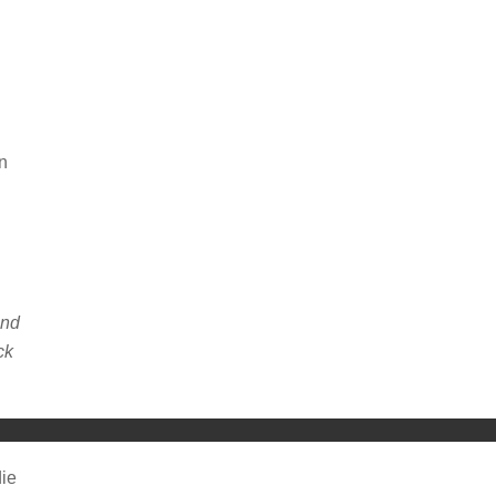
in
and
ck
ng von YouTube.
ie