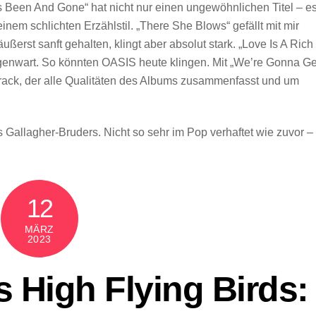
 Been And Gone“ hat nicht nur einen ungewöhnlichen Titel – e
inem schlichten Erzählstil. „There She Blows“ gefällt mit mir
ßerst sanft gehalten, klingt aber absolut stark. „Love Is A Rich
egenwart. So könnten OASIS heute klingen. Mit „We’re Gonna Ge
strack, der alle Qualitäten des Albums zusammenfasst und um
s Gallagher-Bruders. Nicht so sehr im Pop verhaftet wie zuvor –
12
MÄRZ
2023
s High Flying Birds: