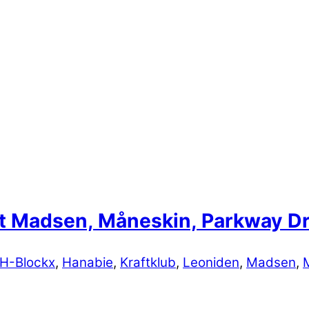
 Madsen, Måneskin, Parkway Dri
H-Blockx
,
Hanabie
,
Kraftklub
,
Leoniden
,
Madsen
,