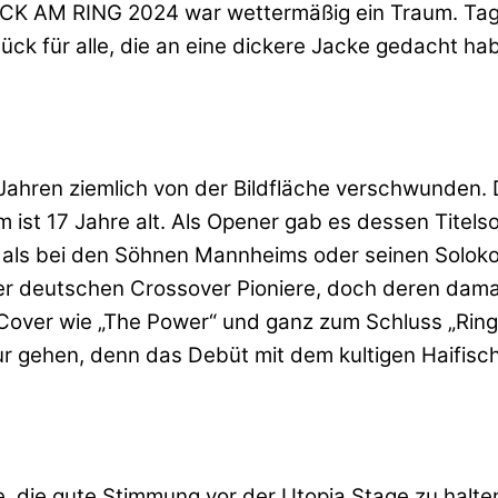
ROCK AM RING 2024 war wettermäßig ein Traum. Tag
ück für alle, die an eine dickere Jacke gedacht ha
n Jahren ziemlich von der Bildfläche verschwunden.
ist 17 Jahre alt. Als Opener gab es dessen Titels
er als bei den Söhnen Mannheims oder seinen Solokon
 deutschen Crossover Pioniere, doch deren damalige
ver wie „The Power“ und ganz zum Schluss „Ring of
our gehen, denn das Debüt mit dem kultigen Haifisc
die gute Stimmung vor der Utopia Stage zu halten.