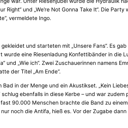
Gange war. Unter Riesenjubel wurde die Hydraulik n
ur Right“ und „We’re Not Gonna Take It“. Die Party
te“, vermeldete Ingo.
ß gekleidet und starteten mit „Unsere Fans“. Es ga
t wurde eine Riesenladung Konfettibänder in die L
e Ya“ und „Wie ich“. Zwei Zuschauerinnen namens E
te der Titel „Am Ende“.
n Bad in der Menge und ein Akustikset. „Kein Liebe
 schlug ebenfalls in diese Kerbe – und war zudem 
on fast 90.000 Menschen brachte die Band zu ein
ur noch die Antifa, hieß es. Vor der Zugabe dann d