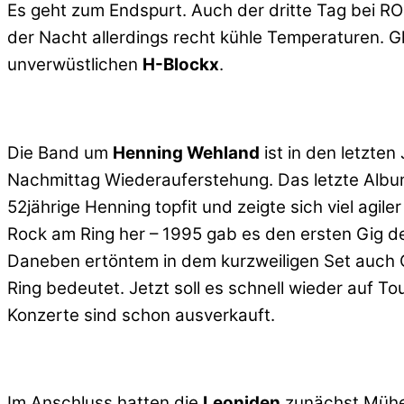
Es geht zum Endspurt. Auch der dritte Tag bei 
der Nacht allerdings recht kühle Temperaturen. Gl
unverwüstlichen
H-Blockx
.
Die Band um
Henning Wehland
ist in den letzte
Nachmittag Wiederauferstehung. Das letzte Album 
52jährige Henning topfit und zeigte sich viel agil
Rock am Ring her – 1995 gab es den ersten Gig der
Daneben ertöntem in dem kurzweiligen Set auch Co
Ring bedeutet. Jetzt soll es schnell wieder auf T
Konzerte sind schon ausverkauft.
Im Anschluss hatten die
Leoniden
zunächst Mühe, 