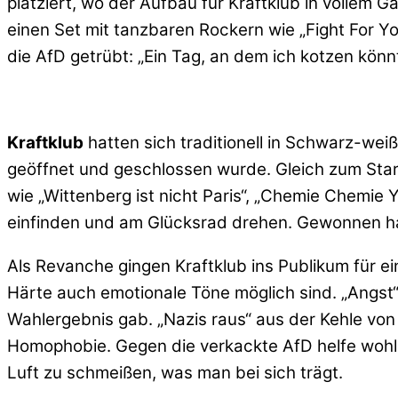
platziert, wo der Aufbau für Kraftklub in vollem 
einen Set mit tanzbaren Rockern wie „Fight For Yo
die AfD getrübt: „Ein Tag, an dem ich kotzen könn
Kraftklub
hatten sich traditionell in Schwarz-wei
geöffnet und geschlossen wurde. Gleich zum Star
wie „Wittenberg ist nicht Paris“, „Chemie Chemi
einfinden und am Glücksrad drehen. Gewonnen hat
Als Revanche gingen Kraftklub ins Publikum für ei
Härte auch emotionale Töne möglich sind. „Angst“
Wahlergebnis gab. „Nazis raus“ aus der Kehle v
Homophobie. Gegen die verkackte AfD helfe wohl n
Luft zu schmeißen, was man bei sich trägt.