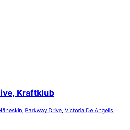
ve, Kraftklub
Måneskin
,
Parkway Drive
,
Victoria De Angelis
,