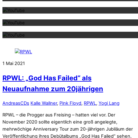
Mit dem La
Mit dem La
1
Mai
2021
RPWL: „God Has Failed“ als
Neuaufnahme zum 20jährigen
Andreas
CDs
Kalle Wallner
,
Pink Floyd
,
RPWL
,
Yogi Lang
RPWL – die Progger aus Freising – hatten viel vor. Der
November 2020 sollte eigentlich eine groß angelegte,
mehrwöchige Anniversary Tour zum 20-jährigen Jubiläum der
Veröffentlichung ihres Debütalbums „God Has Failed“ sehen,