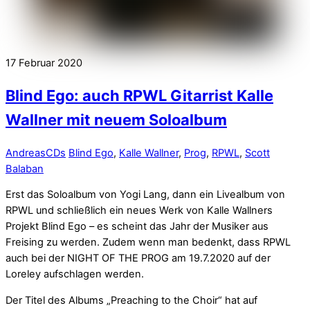
17
Februar
2020
Blind Ego: auch RPWL Gitarrist Kalle
Wallner mit neuem Soloalbum
Andreas
CDs
Blind Ego
,
Kalle Wallner
,
Prog
,
RPWL
,
Scott
Balaban
Erst das Soloalbum von Yogi Lang, dann ein Livealbum von
RPWL und schließlich ein neues Werk von Kalle Wallners
Projekt Blind Ego – es scheint das Jahr der Musiker aus
Freising zu werden. Zudem wenn man bedenkt, dass RPWL
auch bei der NIGHT OF THE PROG am 19.7.2020 auf der
Loreley aufschlagen werden.
Der Titel des Albums „Preaching to the Choir“ hat auf