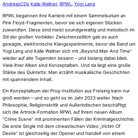
Andreas
CDs
Kalle Wallner
,
RPWL
,
Yogi Lang
RPWL begannen ihre Karriere mit einem Sammelsurium an
Pink Floyd-Fragmenten, bevor sie sich eigenen Stücken
zuwandten. Diese sind meist soundgewaltig und melodisch im
Stil der großen Vorbilder. Zwischenzeitlich gab es auch
gewagte, elektronische Klangexperimente, bevor die Band um
Yogi Lang und Kalle Wallner sich mit „Beyond Man And Time“
wieder auf alte Tugenden besann – und bislang dabei blieb.
Viele ihrer Alben sind Konzeptalben. Und da liegt eine große
Stärke des Quintetts: Man erzählt musikalische Geschichten
mit spannendem Inhalt.
Ein Konzeptalbum der Prog-Institution aus Freising kann nur
groß werden – und so geht es im Jahr 2023 weiter. Nach
Philosophie, Religionskritik und Außerirdischen beschäftigt
sich die Artrock-Formation RPWL auf ihrem neuen Album
“Crime Scene” mit prominenten Fällen der Kriminalgeschichte.
Die erste Single mit dem cineastischen Video „Victim Of
Desire“ ist gleichzeitig der Opener und handelt von einem