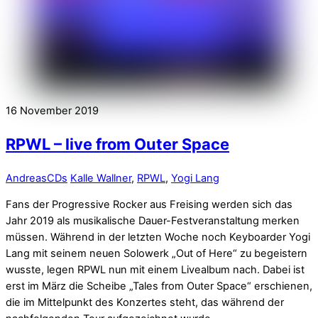
16
November
2019
RPWL – live from Outer Space
Andreas
CDs
Kalle Wallner
,
RPWL
,
Yogi Lang
Fans der Progressive Rocker aus Freising werden sich das
Jahr 2019 als musikalische Dauer-Festveranstaltung merken
müssen. Während in der letzten Woche noch Keyboarder Yogi
Lang mit seinem neuen Solowerk „Out of Here“ zu begeistern
wusste, legen RPWL nun mit einem Livealbum nach. Dabei ist
erst im März die Scheibe „
Tales from Outer Space“ erschienen,
die im Mittelpunkt des Konzertes steht, das während der