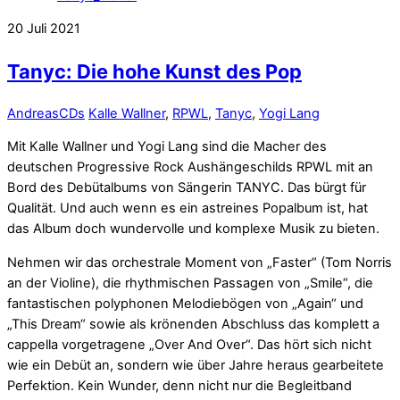
20
Juli
2021
Tanyc: Die hohe Kunst des Pop
Andreas
CDs
Kalle Wallner
,
RPWL
,
Tanyc
,
Yogi Lang
Mit Kalle Wallner und Yogi Lang sind die Macher des
deutschen Progressive Rock Aushängeschilds RPWL mit an
Bord des Debütalbums von Sängerin TANYC. Das bürgt für
Qualität. Und auch wenn es ein astreines Popalbum ist, hat
das Album doch wundervolle und komplexe Musik zu bieten.
Nehmen wir das orchestrale Moment von „Faster“ (Tom Norris
an der Violine), die rhythmischen Passagen von „Smile“, die
fantastischen polyphonen Melodiebögen von „Again“ und
„This Dream“ sowie als krönenden Abschluss das komplett a
cappella vorgetragene „Over And Over“. Das hört sich nicht
wie ein Debüt an, sondern wie über Jahre heraus gearbeitete
Perfektion. Kein Wunder, denn nicht nur die Begleitband