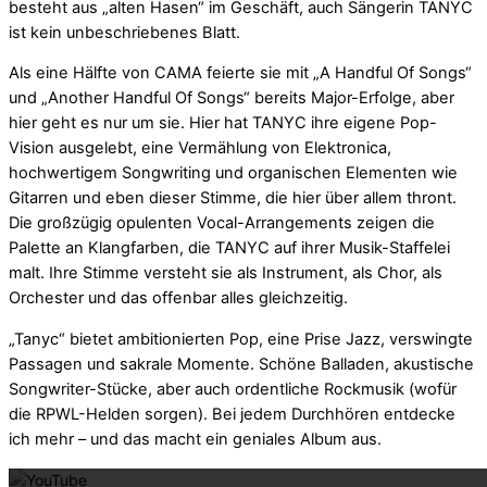
besteht aus „alten Hasen“ im Geschäft, auch Sängerin TANYC
ist kein unbeschriebenes Blatt.
Als eine Hälfte von CAMA feierte sie mit „A Handful Of Songs“
und „Another Handful Of Songs“ bereits Major-Erfolge, aber
hier geht es nur um sie. Hier hat TANYC ihre eigene Pop-
Vision ausgelebt, eine Vermählung von Elektronica,
hochwertigem Songwriting und organischen Elementen wie
Gitarren und eben dieser Stimme, die hier über allem thront.
Die großzügig opulenten Vocal-Arrangements zeigen die
Palette an Klangfarben, die TANYC auf ihrer Musik-Staffelei
malt. Ihre Stimme versteht sie als Instrument, als Chor, als
Orchester und das offenbar alles gleichzeitig.
„Tanyc“ bietet ambitionierten Pop, eine Prise Jazz, verswingte
Passagen und sakrale Momente. Schöne Balladen, akustische
Songwriter-Stücke, aber auch ordentliche Rockmusik (wofür
die RPWL-Helden sorgen). Bei jedem Durchhören entdecke
Mit dem La
ich mehr – und das macht ein geniales Album aus.
Mit dem La