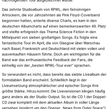
nachfolgenden Tour aufgezeichnet wurde.
Das zehnte Studioalbum von RPWL, den feinsinnigen
Artrockern, die vor Jahrzehnten als Pink Floyd-Coverband
begonnen hatten, enterte diverse Charts, es kam in den
deutschen Albumcharts auf einen bemerkenswerten 49. Platz
und stellte erfolgreich das Thema Science Fiction in den
Mittelpunkt von sieben großartigen Songs. Es folgte eine
fantastische Tour im April, die von Glasgow über Warschau
nach Basel, Frankreich und Deutschland mit vielen vollen und
ausverkauften Häusern führte. Doch am wichtigsten für die
Band war das enthusiastische Feedback der Fans, die
einhellig von der „besten RPWL-Tour ever“ sprachen.
So verwundert es nicht, dass bereits das siebte Livealbum der
formidablen Band erscheint. Schließlich liegt in der
Liveumsetzung atmosphärischer und epischer Songs ihre
größte Stärke. Hinzu kommt: Die Liveversionen klingen häufig
ganz anders als der Studio-Output. So ist die CD 1 der Doppel-
CD zwar komplett mit dem aktuellen Album in voller Länge
versehen (ergänzt um den Opener „News from Outer Space“),