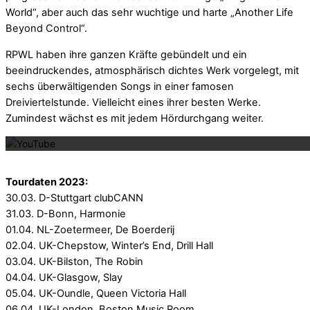
World“, aber auch das sehr wuchtige und harte „Another Life
Beyond Control“.
RPWL haben ihre ganzen Kräfte gebündelt und ein
beeindruckendes, atmosphärisch dichtes Werk vorgelegt, mit
sechs überwältigenden Songs in einer famosen
Dreiviertelstunde. Vielleicht eines ihrer besten Werke.
Mit dem La
Zumindest wächst es mit jedem Hördurchgang weiter.
Tourdaten 2023:
30.03. D-Stuttgart clubCANN
31.03. D-Bonn, Harmonie
01.04. NL-Zoetermeer, De Boerderij
02.04. UK-Chepstow, Winter’s End, Drill Hall
03.04. UK-Bilston, The Robin
04.04. UK-Glasgow, Slay
05.04. UK-Oundle, Queen Victoria Hall
06.04. UK-London, Boston Music Room