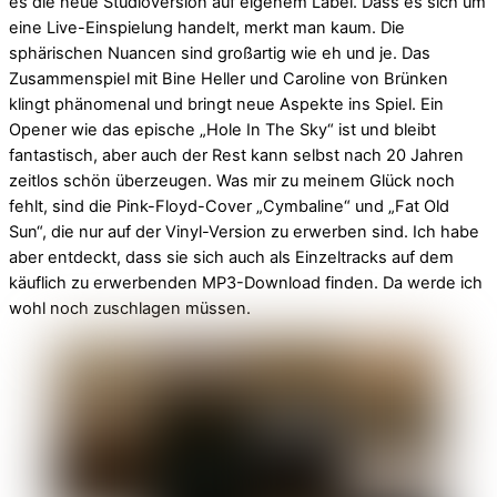
es die neue Studioversion auf eigenem Label. Dass es sich um
eine Live-Einspielung handelt, merkt man kaum. Die
sphärischen Nuancen sind großartig wie eh und je. Das
Zusammenspiel mit Bine Heller und Caroline von Brünken
klingt phänomenal und bringt neue Aspekte ins Spiel. Ein
Opener wie das epische „Hole In The Sky“ ist und bleibt
fantastisch, aber auch der Rest kann selbst nach 20 Jahren
zeitlos schön überzeugen. Was mir zu meinem Glück noch
fehlt, sind die Pink-Floyd-Cover „Cymbaline“ und „Fat Old
Sun“, die nur auf der Vinyl-Version zu erwerben sind. Ich habe
aber entdeckt, dass sie sich auch als Einzeltracks auf dem
käuflich zu erwerbenden MP3-Download finden. Da werde ich
wohl noch zuschlagen müssen.