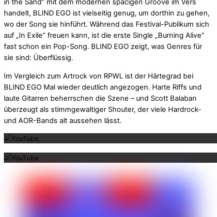
in the Sand“ mit dem modernen spacigen Groove im Vers
handelt, BLIND EGO ist vielseitig genug, um dorthin zu gehen,
wo der Song sie hinführt. Während das Festival-Publikum sich
auf „In Exile“ freuen kann, ist die erste Single „Burning Alive“
fast schon ein Pop-Song. BLIND EGO zeigt, was Genres für
sie sind: Überflüssig.
Im Vergleich zum Artrock von RPWL ist der Härtegrad bei
BLIND EGO Mal wieder deutlich angezogen. Harte Riffs und
laute Gitarren beherrschen die Szene – und Scott Balaban
überzeugt als stimmgewaltiger Shouter, der viele Hardrock-
Mit dem La
und AOR-Bands alt aussehen lässt.
Mit dem La