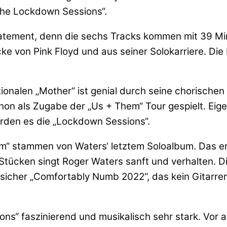
„The Lockdown Sessions“.
statement, denn die sechs Tracks kommen mit 39 Mi
ücke von Pink Floyd und aus seiner Solokarriere. D
onalen „Mother“ ist genial durch seine chorischen
hon als Zugabe der „Us + Them“ Tour gespielt. Eigen
den es die „Lockdown Sessions“.
m“ stammen von Waters‘ letztem Soloalbum. Das ers
 Stücken singt Roger Waters sanft und verhalten. D
 sicher „Comfortably Numb 2022“, das kein Gitarren
ions“ faszinierend und musikalisch sehr stark. Vo