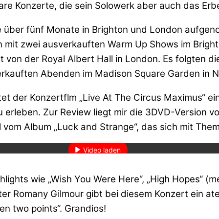
re Konzerte, die sein Solowerk aber auch das Erbe
 über fünf Monate in Brighton und London aufgen
 mit zwei ausverkauften Warm Up Shows im Brighton
 von der Royal Albert Hall in London. Es folgten 
verkauften Abenden im Madison Square Garden in 
etet der Konzertflm „Live At The Circus Maximus“ 
 erleben. Zur Review liegt mir die 3DVD-Version vor
den des Videos akzeptieren Sie die Datenschutzerklärung von YouT
l vom Album „Luck and Strange“, das sich mit Them
Mehr erfahren
Video laden
YouTube immer entsperren
ghlights wie „Wish You Were Here“, „High Hopes“ (me
er Romany Gilmour gibt bei diesem Konzert ein a
n two points“. Grandios!