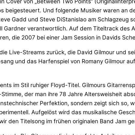
n Cover von „Between Two Points“ (Originalinterpre
os beigesteuert. Und folgende Musiker waren an de
teve Gadd und Steve DiStanislao am Schlagzeug s
ll Gardner verantwortlich. Auf dem Titeltrack des
ren, die 2007 bei einer Jam Session in Davids Sch
 die Live-Streams zurück, die David Gilmour und s
esang und das Harfenspiel von Romany Gilmour auf 
s im Stil ruhiger Floyd-Titel. Gilmours Gitarrensp
-Stimme, der man ihre 78 Jahre Altersweisheit abs
onstechnischer Perfektion, sondern zeigt sich so, w
erimentell. Aufgelöst wird das musikalische Gesch
ir den Titelsong im frühen originalen Band Jam ge