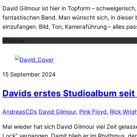
David Gilmour ist hier in Topform – schwelgerisch, 
fantastischen Band. Man wünscht sich, in dieser
Mit dem La
einzufangen. Bild, Ton, Kameraführung – alles pas
15
September
2024
Davids erstes Studioalbum seit
Andreas
CDs
David Gilmour
,
Pink Floyd
,
Rick Wrig
Mal wieder hat sich David Gilmour viel Zeit gelas
Lock“ vergangen. Damit blieb er im Rhythmus, den