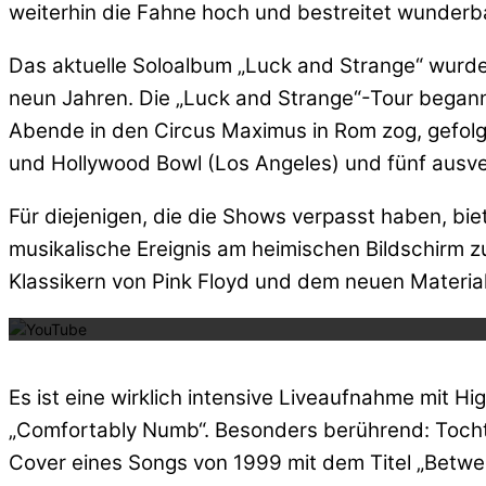
weiterhin die Fahne hoch und bestreitet wunderba
Das aktuelle Soloalbum „Luck and Strange“ wurde
neun Jahren. Die „Luck and Strange“-Tour begann
Abende in den Circus Maximus in Rom zog, gefolgt
und Hollywood Bowl (Los Angeles) und fünf aus
Für diejenigen, die die Shows verpasst haben, bi
musikalische Ereignis am heimischen Bildschirm zu
Mit dem La
Klassikern von Pink Floyd und dem neuen Materia
Es ist eine wirklich intensive Liveaufnahme mit Hi
„Comfortably Numb“. Besonders berührend: Tocht
Cover eines Songs von 1999 mit dem Titel „Betwee