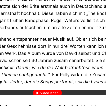
zte sich der Brite erstmals auch in Deutschland an
ernsthaft hochhält. Diese haben sich mit „The Endl
ganz frühen Bandphase, Roger Waters verliert sic
erbands aufsuchen, um an alte Zeiten erinnert zu
gehend entspannter neuer Musik auf. Ob er sich b
r Geschehnisse dort in nur drei Worten kann ich mi
en Werk. Das Album wurde von David selbst und Cha
vid schon seit 30 Jahren zusammenarbeitet. Sie sa
ichkeit, darum, wie du die Welt betrachtest, wenn du
e Themen nachgedacht.“
Für Polly wirkte die Zusa
den des Videos akzeptieren Sie die Datenschutzerklärung von YouT
t. Jeder, der die Songs performt, soll die Lyrics k
Mehr erfahren
Video laden
YouTube immer entsperren