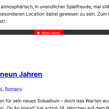
atmosphärisch, in unendlicher Spielfreude, mal still
 besonderen Location dabei gewesen zu sein. Zum G
den des Videos akzeptieren Sie die Datenschutzerklärung von YouT
st!
Mehr erfahren
Video laden
YouTube immer entsperren
 neun Jahren
ht
,
Romany
sen für sein neues Soloalbum – doch das Warten wur
n „On An Island“ hat schon 18 Jährchen auf dem Bu