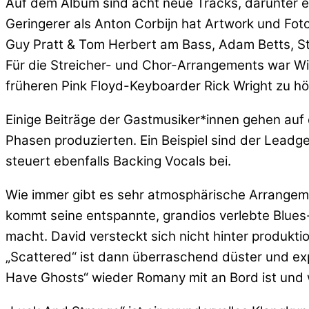
Auf dem Album sind acht neue Tracks, darunter ei
Geringerer als Anton Corbijn hat Artwork und Fot
Guy Pratt & Tom Herbert am Bass, Adam Betts, S
Für die Streicher- und Chor-Arrangements war Wi
früheren Pink Floyd-Keyboarder Rick Wright zu hö
Einige Beiträge der Gastmusiker*innen gehen auf
Phasen produzierten. Ein Beispiel sind der Leadg
steuert ebenfalls Backing Vocals bei.
Wie immer gibt es sehr atmosphärische Arrangement
kommt seine entspannte, grandios verlebte Blues
macht. David versteckt sich nicht hinter produkti
„Scattered“ ist dann überraschend düster und exp
Have Ghosts“ wieder Romany mit an Bord ist und w