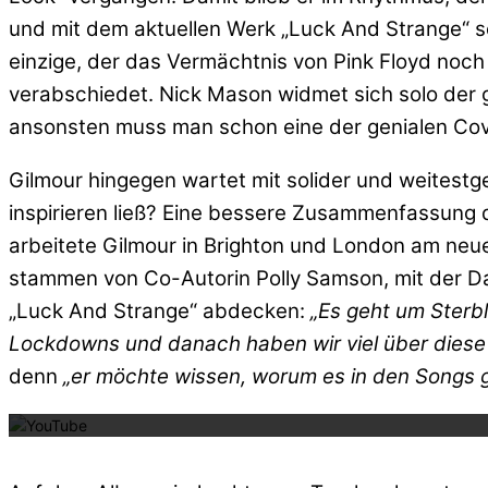
und mit dem aktuellen Werk „Luck And Strange“ set
einzige, der das Vermächtnis von Pink Floyd noch 
verabschiedet. Nick Mason widmet sich solo der 
ansonsten muss man schon eine der genialen Cov
Gilmour hingegen wartet mit solider und weitest
inspirieren ließ? Eine bessere Zusammenfassung de
arbeitete Gilmour in Brighton und London am neu
stammen von Co-Autorin Polly Samson, mit der Da
„Luck And Strange“ abdecken:
„Es geht um Sterbl
Lockdowns und danach haben wir viel über dies
Mit dem La
denn
„er möchte wissen, worum es in den Songs geh