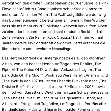
gefolgt von den großen Konzeptalben der 70er Jahre, bis Pink
Floyd schließlich zur Band bombastischer Stadionkonzerte
mutierten. Als in den 70ern „The Wall“ aufgeführt wurde, wog
das Bühnenequipment bereits über elf Tonnen. Kein Wunder,
dass sie mit mehr als 200 Millionen weltweit verkauften Alben
zu einer der bekanntesten und schillerndsten Rockband aller
Zeiten wurden. Die Reihe „Rock Classics“ hat ihnen vor fünf
Jahren bereits ein Sonderheft gewidmet. Jetzt erscheint die
überarbeitete und erweiterte Neuauflage.
Das Heft beschreibt die Hintergrundstories zu den wichtigen
Alben, von den bescheidenen Anfängen des Debüts „The
Piper At The Gates Of Dawn“, den Verkaufsschlagern „The
Dark Side Of The Moon“, „Wish You Were Here“, „Animals“ und
„The Wall“ in den 1970er Jahren über die Funkstille nach „The
Division Bell“, die vielumjubelte „Live 8“-Reunion 2005 sowie
den Tod von Barrett und Wright bis hin zum Schwanengesang
„The Endless River“ im Jahr 2014. Die gesamte History, alle
Alben, alle Erfolge und Tragödien, umfangreiche Porträts aller
Bandmitglieder – das wird hier in kompakter Form und mit