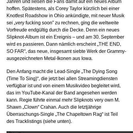
Jahren und ließen die Fans damit auf ein neues Album
hoffen. Spätestens, als Corey Taylor kürzlich bei einer
Knotfest Roadshow in Ohio ankündigte, mit neuer Musik
sei „very fucking soon” zu rechnen, ging die weltweite
Vorfreude endgültig durch die Decke. Denn ein neues
Slipknot-Album ist ein Ereignis – und am 30. September
wird es passieren. Dann nämlich erscheint „THE END,
SO FAR“, das neue, insgesamt siebte Werk der Grammy-
ausgezeichneten Metal-Ikonen aus Iowa.
Den Anfang macht die Lead-Single „The Dying Song
(Time To Sing)“, die jetzt bei allen Streamingdiensten
verfügbar ist und von einem Musikvideo begleitet wird,
das im YouTube-Kanal der Band angesehen werden
kann. Regie führte einmal mehr Slipknots very own M.
Shawn „Clown“ Crahan. Auch die letztjährige
Überraschungs-Single „The Chapeltown Rag“ ist Teil
Mit dem
des Tracklistings (siehe unten).