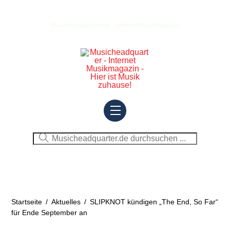
Skip
to
Musicheadquarter.de – Internet Musikmagazin
content
Menu
Startseite
/
Aktuelles
/
SLIPKNOT kündigen „The End, So Far“
für Ende September an