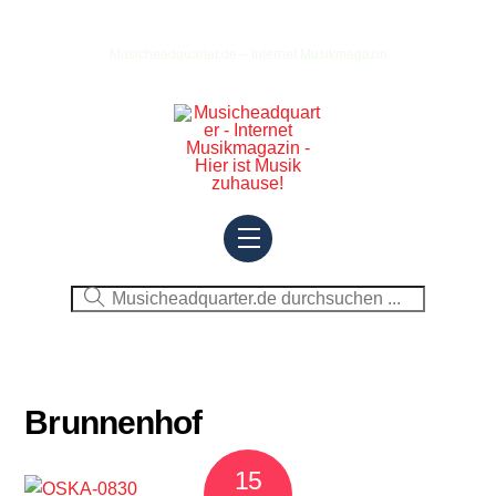
Skip
to
Musicheadquarter.de – Internet Musikmagazin
content
Menu
Brunnenhof
15